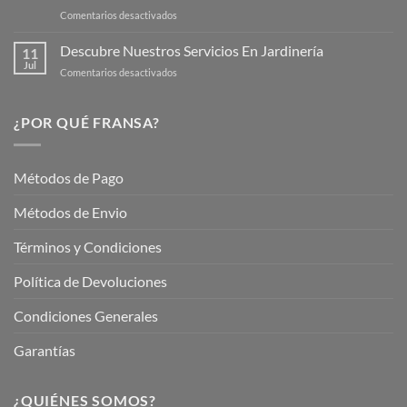
para
en
Comentarios desactivados
Cuidar
Mantén
tus
tu
Descubre Nuestros Servicios En Jardinería
Plantas
11
Jardín
Jul
en
Comentarios desactivados
Hermoso
Descubre
este
Nuestros
Verano
Servicios
¿POR QUÉ FRANSA?
con
En
Fransa
Jardinería
Garden
Métodos de Pago
Métodos de Envio
Términos y Condiciones
Política de Devoluciones
Condiciones Generales
Garantías
¿QUIÉNES SOMOS?