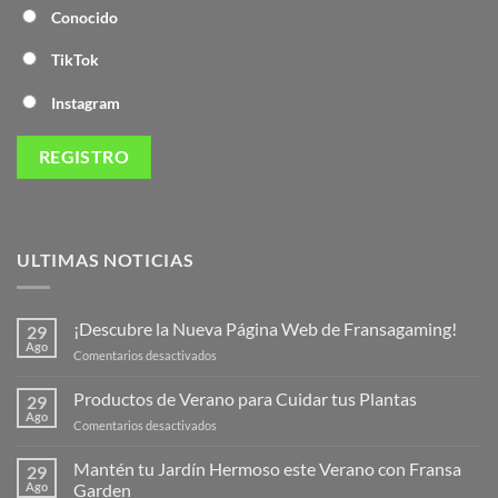
Conocido
TikTok
Instagram
ULTIMAS NOTICIAS
¡Descubre la Nueva Página Web de Fransagaming!
29
Ago
en
Comentarios desactivados
¡Descubre
la
Productos de Verano para Cuidar tus Plantas
29
Nueva
Ago
en
Comentarios desactivados
Página
Productos
Web
de
Mantén tu Jardín Hermoso este Verano con Fransa
de
29
Verano
Ago
Garden
Fransagaming!