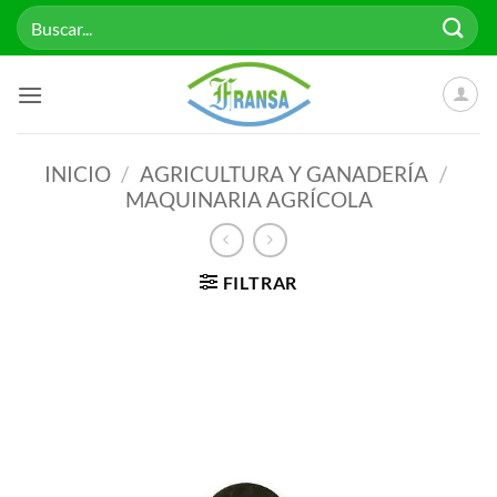
Saltar
Buscar
al
por:
contenido
INICIO
/
AGRICULTURA Y GANADERÍA
/
MAQUINARIA AGRÍCOLA
FILTRAR