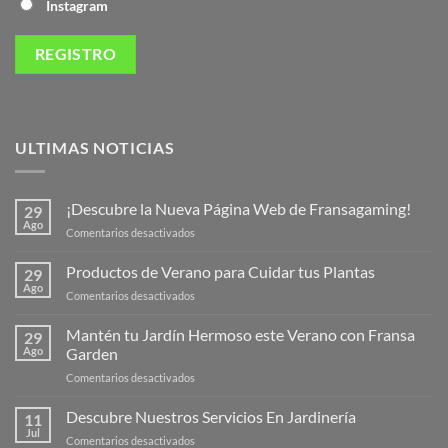
Instagram
ULTIMAS NOTICIAS
¡Descubre la Nueva Página Web de Fransagaming!
29
Ago
en
Comentarios desactivados
¡Descubre
la
Productos de Verano para Cuidar tus Plantas
29
Nueva
Ago
en
Comentarios desactivados
Página
Productos
Web
de
Mantén tu Jardín Hermoso este Verano con Fransa
de
29
Verano
Ago
Garden
Fransagaming!
para
en
Comentarios desactivados
Cuidar
Mantén
tus
tu
Descubre Nuestros Servicios En Jardinería
Plantas
11
Jardín
Jul
en
Comentarios desactivados
Hermoso