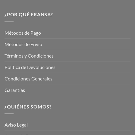
Descubre
este
Nuestros
Verano
Servicios
¿POR QUÉ FRANSA?
con
En
Fransa
Jardinería
Garden
Métodos de Pago
Métodos de Envio
Términos y Condiciones
Política de Devoluciones
Condiciones Generales
Garantías
¿QUIÉNES SOMOS?
Aviso Legal