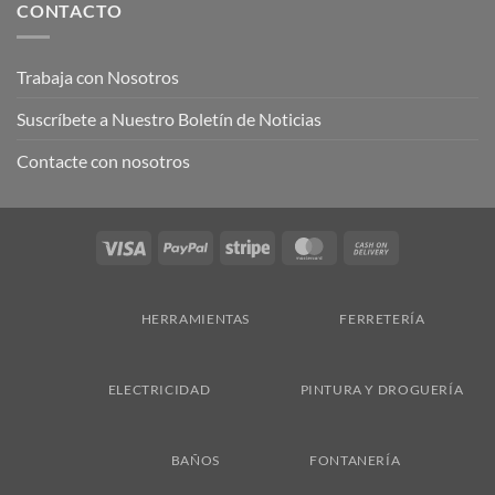
CONTACTO
Trabaja con Nosotros
Suscríbete a Nuestro Boletín de Noticias
Contacte con nosotros
Visa
PayPal
Stripe
MasterCard
Cash
On
Delivery
HERRAMIENTAS
FERRETERÍA
ELECTRICIDAD
PINTURA Y DROGUERÍA
BAÑOS
FONTANERÍA