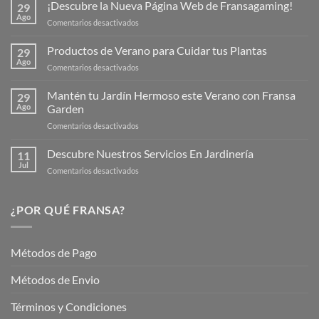
¡Descubre la Nueva Página Web de Fransagaming!
29
Ago
en
Comentarios desactivados
¡Descubre
la
Productos de Verano para Cuidar tus Plantas
29
Nueva
Ago
en
Comentarios desactivados
Página
Productos
Web
de
Mantén tu Jardín Hermoso este Verano con Fransa
de
29
Verano
Ago
Garden
Fransagaming!
para
en
Comentarios desactivados
Cuidar
Mantén
tus
tu
Descubre Nuestros Servicios En Jardinería
Plantas
11
Jardín
Jul
en
Comentarios desactivados
Hermoso
Descubre
este
Nuestros
Verano
Servicios
¿POR QUÉ FRANSA?
con
En
Fransa
Jardinería
Garden
Métodos de Pago
Métodos de Envio
Términos y Condiciones