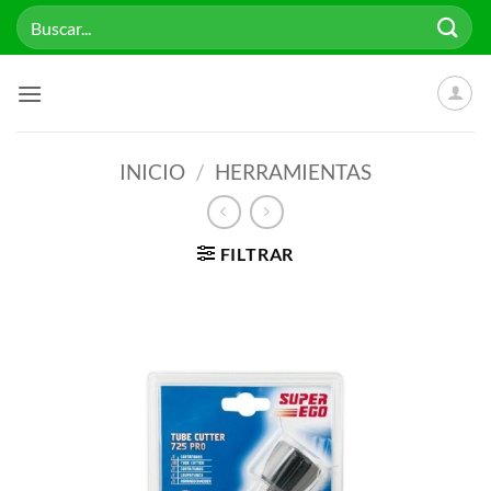
Saltar
Buscar
al
por:
contenido
INICIO
/
HERRAMIENTAS
FILTRAR