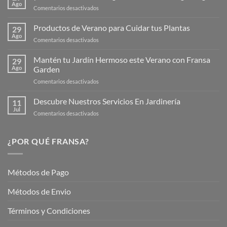
Ago
en
Comentarios desactivados
¡Descubre
la
Productos de Verano para Cuidar tus Plantas
29
Nueva
Ago
en
Comentarios desactivados
Página
Productos
Web
de
Mantén tu Jardín Hermoso este Verano con Fransa
de
29
Verano
Ago
Garden
Fransagaming!
para
en
Comentarios desactivados
Cuidar
Mantén
tus
tu
Descubre Nuestros Servicios En Jardinería
Plantas
11
Jardín
Jul
en
Comentarios desactivados
Hermoso
Descubre
este
Nuestros
Verano
Servicios
¿POR QUÉ FRANSA?
con
En
Fransa
Jardinería
Garden
Métodos de Pago
Métodos de Envio
Términos y Condiciones