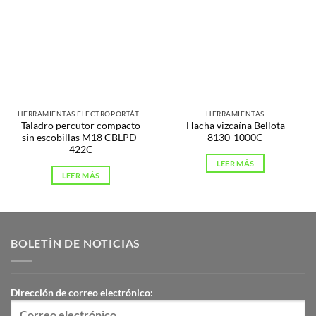
HERRAMIENTAS ELECTROPORTÁTILES
HERRAMIENTAS
Taladro percutor compacto
Hacha vizcaína Bellota
sin escobillas M18 CBLPD-
8130-1000C
422C
LEER MÁS
LEER MÁS
BOLETÍN DE NOTICIAS
Dirección de correo electrónico: