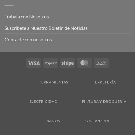
Trabaja con Nosotros
Suscríbete a Nuestro Boletín de Noticias
Contacte con nosotros
Visa
PayPal
Stripe
MasterCard
Cash
On
Delivery
HERRAMIENTAS
FERRETERÍA
ELECTRICIDAD
PINTURA Y DROGUERÍA
BAÑOS
FONTANERÍA