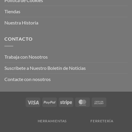
Política de Cookies
Tiendas
Nuestra Historia
CONTACTO
Trabaja con Nosotros
Suscríbete a Nuestro Boletín de Noticias
Contacte con nosotros
Visa
PayPal
Stripe
MasterCard
Cash
On
Delivery
HERRAMIENTAS
FERRETERÍA