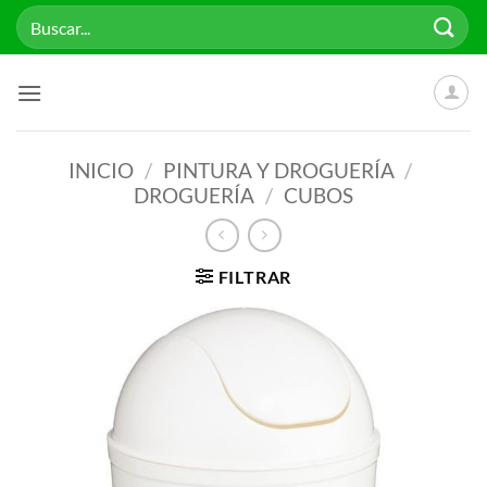
Saltar
Buscar
al
por:
contenido
INICIO
/
PINTURA Y DROGUERÍA
/
DROGUERÍA
/
CUBOS
FILTRAR