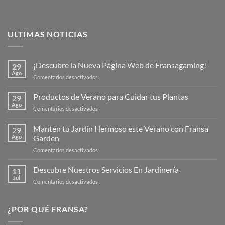
ULTIMAS NOTICIAS
¡Descubre la Nueva Página Web de Fransagaming!
29
Ago
en
Comentarios desactivados
¡Descubre
la
Productos de Verano para Cuidar tus Plantas
29
Nueva
Ago
en
Comentarios desactivados
Página
Productos
Web
de
Mantén tu Jardín Hermoso este Verano con Fransa
de
29
Verano
Ago
Garden
Fransagaming!
para
en
Comentarios desactivados
Cuidar
Mantén
tus
tu
Descubre Nuestros Servicios En Jardinería
Plantas
11
Jardín
Jul
en
Comentarios desactivados
Hermoso
Descubre
este
Nuestros
Verano
Servicios
¿POR QUÉ FRANSA?
con
En
Fransa
Jardinería