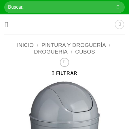
Saltar
Buscar
al
por:
contenido
INICIO
/
PINTURA Y DROGUERÍA
/
DROGUERÍA
/
CUBOS
FILTRAR