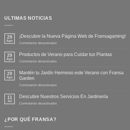
ULTIMAS NOTICIAS
¡Descubre la Nueva Página Web de Fransagaming!
29
Ago
en
Comentarios desactivados
¡Descubre
la
Productos de Verano para Cuidar tus Plantas
29
Nueva
Ago
en
Comentarios desactivados
Página
Productos
Web
de
Mantén tu Jardín Hermoso este Verano con Fransa
de
29
Verano
Ago
Fransagaming!
Garden
para
en
Comentarios desactivados
Cuidar
Mantén
tus
tu
Plantas
Descubre Nuestros Servicios En Jardinería
11
Jardín
Jul
en
Comentarios desactivados
Hermoso
Descubre
este
Nuestros
Verano
Servicios
¿POR QUÉ FRANSA?
con
En
Fransa
Jardinería
Garden