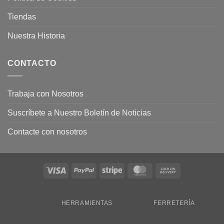
Tiendas
Nuestra Historia
CONTACTO
Trabaja con Nosotros
Suscríbete a Nuestro Boletín de Noticias
Contacte con nosotros
Visa
PayPal
Stripe
MasterCard
Cash
On
Delivery
HERRAMIENTAS
FERRETERÍA