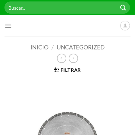
Saltar
Buscar
al
por:
contenido
INICIO
/
UNCATEGORIZED
FILTRAR