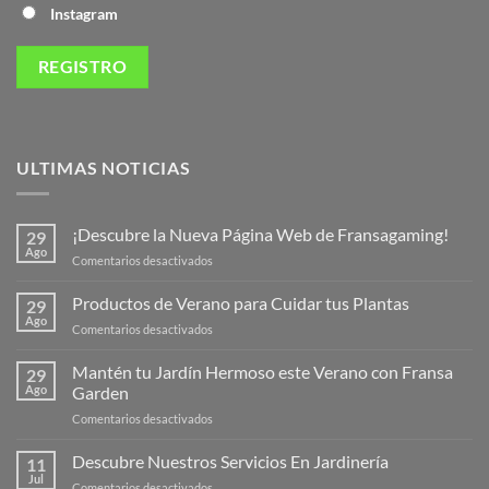
Instagram
ULTIMAS NOTICIAS
¡Descubre la Nueva Página Web de Fransagaming!
29
Ago
en
Comentarios desactivados
¡Descubre
la
Productos de Verano para Cuidar tus Plantas
29
Nueva
Ago
en
Comentarios desactivados
Página
Productos
Web
de
Mantén tu Jardín Hermoso este Verano con Fransa
de
29
Verano
Ago
Garden
Fransagaming!
para
en
Comentarios desactivados
Cuidar
Mantén
tus
tu
Descubre Nuestros Servicios En Jardinería
Plantas
11
Jardín
Jul
en
Comentarios desactivados