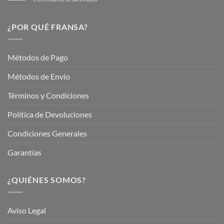
Hermoso
Descubre
este
Nuestros
Verano
Servicios
¿POR QUÉ FRANSA?
con
En
Fransa
Jardinería
Garden
Métodos de Pago
Métodos de Envio
Términos y Condiciones
Política de Devoluciones
Condiciones Generales
Garantías
¿QUIÉNES SOMOS?
Aviso Legal