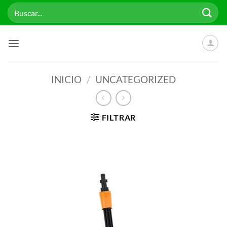
Saltar
Buscar
al
por:
contenido
INICIO
/
UNCATEGORIZED
FILTRAR