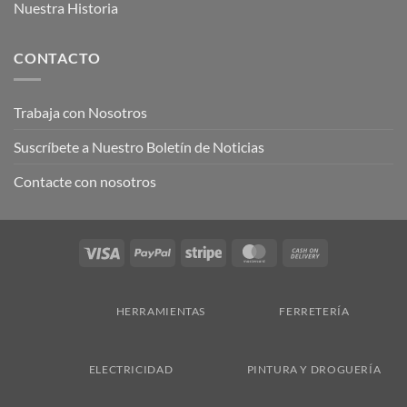
Nuestra Historia
CONTACTO
Trabaja con Nosotros
Suscríbete a Nuestro Boletín de Noticias
Contacte con nosotros
Visa
PayPal
Stripe
MasterCard
Cash
On
Delivery
HERRAMIENTAS
FERRETERÍA
ELECTRICIDAD
PINTURA Y DROGUERÍA