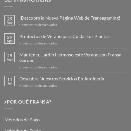
¡Descubre la Nueva Página Web de Fransagaming!
29
Ago
en
Comentarios desactivados
¡Descubre
la
Productos de Verano para Cuidar tus Plantas
29
Nueva
Ago
en
Comentarios desactivados
Página
Productos
Web
de
Mantén tu Jardín Hermoso este Verano con Fransa
de
29
Verano
Ago
Garden
Fransagaming!
para
en
Comentarios desactivados
Cuidar
Mantén
tus
tu
Descubre Nuestros Servicios En Jardinería
Plantas
11
Jardín
Jul
en
Comentarios desactivados
Hermoso
Descubre
este
Nuestros
Verano
Servicios
¿POR QUÉ FRANSA?
con
En
Fransa
Jardinería
Garden
Métodos de Pago
Métodos de Envio