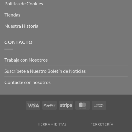
Política de Cookies
Tiendas
Nuestra Historia
CONTACTO
Trabaja con Nosotros
Suscríbete a Nuestro Boletín de Noticias
Contacte con nosotros
Visa
PayPal
Stripe
MasterCard
Cash
On
Delivery
HERRAMIENTAS
FERRETERÍA