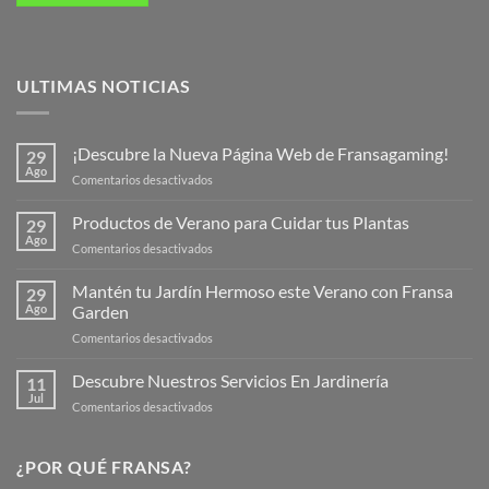
ULTIMAS NOTICIAS
¡Descubre la Nueva Página Web de Fransagaming!
29
Ago
en
Comentarios desactivados
¡Descubre
la
Productos de Verano para Cuidar tus Plantas
29
Nueva
Ago
en
Comentarios desactivados
Página
Productos
Web
de
Mantén tu Jardín Hermoso este Verano con Fransa
de
29
Verano
Ago
Garden
Fransagaming!
para
en
Comentarios desactivados
Cuidar
Mantén
tus
tu
Descubre Nuestros Servicios En Jardinería
Plantas
11
Jardín
Jul
en
Comentarios desactivados
Hermoso
Descubre
este
Nuestros
Verano
Servicios
¿POR QUÉ FRANSA?
con
En
Fransa