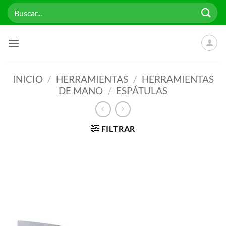
Saltar
Buscar
al
por:
contenido
INICIO
/
HERRAMIENTAS
/
HERRAMIENTAS
DE MANO
/
ESPÁTULAS
FILTRAR