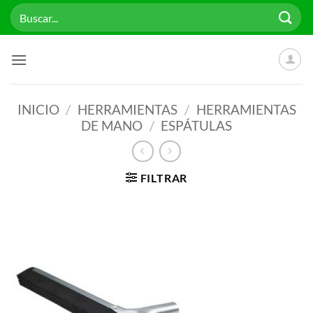
Saltar
Buscar
al
por:
contenido
INICIO
/
HERRAMIENTAS
/
HERRAMIENTAS
DE MANO
/
ESPÁTULAS
FILTRAR