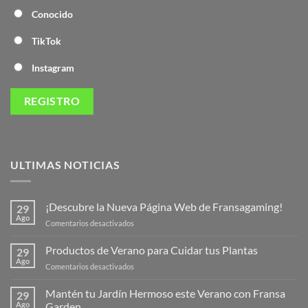
Conocido
TikTok
Instagram
ULTIMAS NOTICIAS
¡Descubre la Nueva Página Web de Fransagaming!
29
Ago
en
Comentarios desactivados
¡Descubre
la
Productos de Verano para Cuidar tus Plantas
29
Nueva
Ago
en
Comentarios desactivados
Página
Productos
Web
de
Mantén tu Jardín Hermoso este Verano con Fransa
de
29
Verano
Ago
Garden
Fransagaming!