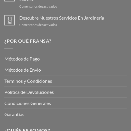
para
en
Comentarios desactivados
Cuidar
Mantén
tus
tu
Descubre Nuestros Servicios En Jardinería
Plantas
11
Jardín
Jul
en
Comentarios desactivados
Hermoso
Descubre
este
Nuestros
Verano
Servicios
¿POR QUÉ FRANSA?
con
En
Fransa
Jardinería
Garden
Métodos de Pago
Métodos de Envio
Términos y Condiciones
Política de Devoluciones
Condiciones Generales
Garantías
¿QUIÉNES SOMOS?