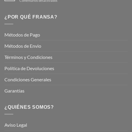
en
Comentarios desactivados
Hermoso
Descubre
este
Nuestros
Verano
Servicios
¿POR QUÉ FRANSA?
con
En
Fransa
Jardinería
Garden
Métodos de Pago
Métodos de Envio
Términos y Condiciones
Política de Devoluciones
Condiciones Generales
Garantías
¿QUIÉNES SOMOS?
Aviso Legal