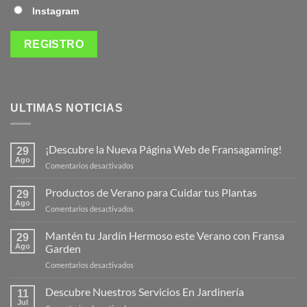
Instagram
ULTIMAS NOTICIAS
¡Descubre la Nueva Página Web de Fransagaming!
29
Ago
en
Comentarios desactivados
¡Descubre
la
Productos de Verano para Cuidar tus Plantas
29
Nueva
Ago
en
Comentarios desactivados
Página
Productos
Web
de
Mantén tu Jardín Hermoso este Verano con Fransa
de
29
Verano
Ago
Garden
Fransagaming!
para
en
Comentarios desactivados
Cuidar
Mantén
tus
tu
Descubre Nuestros Servicios En Jardinería
Plantas
11
Jardín
Jul