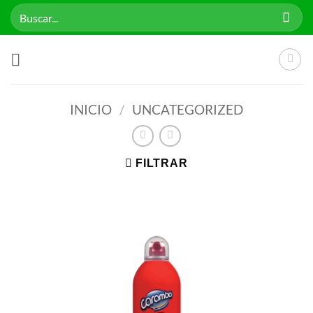
Saltar
Buscar
al
por:
contenido
INICIO
/
UNCATEGORIZED
FILTRAR