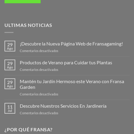
ULTIMAS NOTICIAS
¡Descubre la Nueva Página Web de Fransagaming!
29
Ago
en
Comentarios desactivados
¡Descubre
la
Productos de Verano para Cuidar tus Plantas
29
Nueva
Ago
en
Comentarios desactivados
Página
Productos
Web
de
Mantén tu Jardín Hermoso este Verano con Fransa
de
29
Verano
Ago
Garden
Fransagaming!
para
en
Comentarios desactivados
Cuidar
Mantén
tus
tu
Descubre Nuestros Servicios En Jardinería
Plantas
11
Jardín
Jul
en
Comentarios desactivados
Hermoso
Descubre
este
Nuestros
Verano
Servicios
¿POR QUÉ FRANSA?
con
En