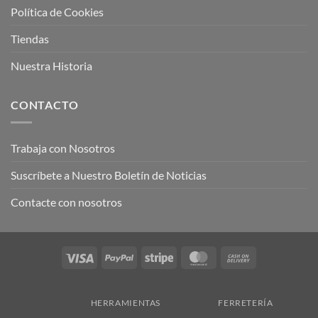
Política de Cookies
Tiendas
Nuestra Historia
CONTACTO
Trabaja con Nosotros
Suscríbete a Nuestro Boletín de Noticias
Contacte con nosotros
Visa
PayPal
Stripe
MasterCard
Cash
On
Delivery
HERRAMIENTAS
FERRETERÍA