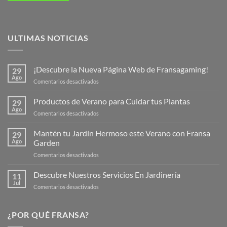
ULTIMAS NOTICIAS
¡Descubre la Nueva Página Web de Fransagaming!
29
Ago
en
Comentarios desactivados
¡Descubre
la
Productos de Verano para Cuidar tus Plantas
29
Nueva
Ago
en
Comentarios desactivados
Página
Productos
Web
de
Mantén tu Jardín Hermoso este Verano con Fransa
de
29
Verano
Ago
Garden
Fransagaming!
para
en
Comentarios desactivados
Cuidar
Mantén
tus
tu
Descubre Nuestros Servicios En Jardinería
Plantas
11
Jardín
Jul
en
Comentarios desactivados
Hermoso
Descubre
este
Nuestros
Verano
Servicios
¿POR QUÉ FRANSA?
con
En
Fransa