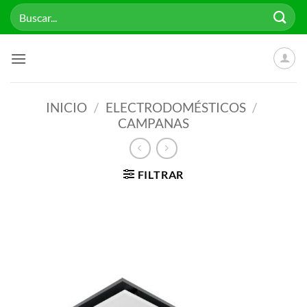
Saltar
Buscar
al
por:
contenido
INICIO
/
ELECTRODOMÉSTICOS
/
CAMPANAS
FILTRAR