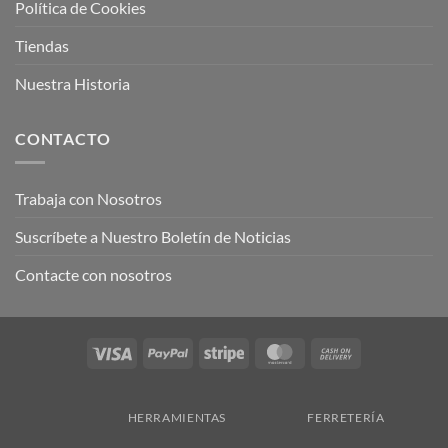
Política de Cookies
Tiendas
Nuestra Historia
CONTACTO
Trabaja con Nosotros
Suscríbete a Nuestro Boletín de Noticias
Contacte con nosotros
Visa
PayPal
Stripe
MasterCard
Cash
On
Delivery
HERRAMIENTAS
FERRETERÍA