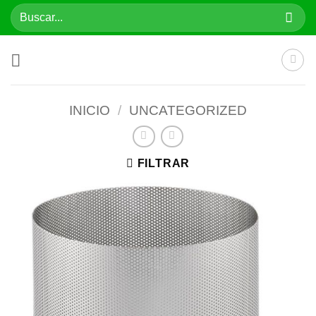
Saltar
Buscar
al
por:
contenido
INICIO
/
UNCATEGORIZED
FILTRAR