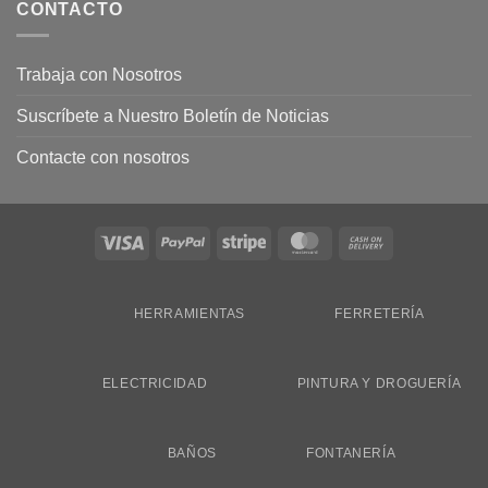
CONTACTO
Trabaja con Nosotros
Suscríbete a Nuestro Boletín de Noticias
Contacte con nosotros
Visa
PayPal
Stripe
MasterCard
Cash
On
Delivery
HERRAMIENTAS
FERRETERÍA
ELECTRICIDAD
PINTURA Y DROGUERÍA
BAÑOS
FONTANERÍA