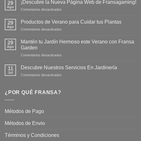
¡Descubre la Nueva Página Web de Fransagaming!
29
Ago
en
Comentarios desactivados
¡Descubre
la
Productos de Verano para Cuidar tus Plantas
29
Nueva
Ago
en
Comentarios desactivados
Página
Productos
Web
de
Mantén tu Jardín Hermoso este Verano con Fransa
de
29
Verano
Ago
Fransagaming!
Garden
para
en
Comentarios desactivados
Cuidar
Mantén
tus
tu
Plantas
Descubre Nuestros Servicios En Jardinería
11
Jardín
Jul
en
Comentarios desactivados
Hermoso
Descubre
este
Nuestros
Verano
Servicios
¿POR QUÉ FRANSA?
con
En
Fransa
Jardinería
Garden
Métodos de Pago
Métodos de Envio
Términos y Condiciones