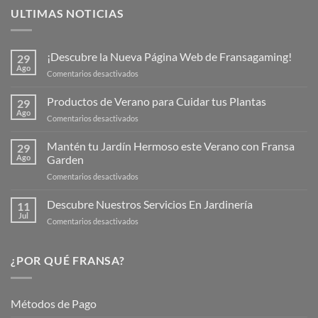
ULTIMAS NOTICIAS
¡Descubre la Nueva Página Web de Fransagaming!
29
Ago
en
Comentarios desactivados
¡Descubre
la
Productos de Verano para Cuidar tus Plantas
29
Nueva
Ago
en
Comentarios desactivados
Página
Productos
Web
de
Mantén tu Jardín Hermoso este Verano con Fransa
de
29
Verano
Ago
Garden
Fransagaming!
para
en
Comentarios desactivados
Cuidar
Mantén
tus
tu
Descubre Nuestros Servicios En Jardinería
Plantas
11
Jardín
Jul
en
Comentarios desactivados
Hermoso
Descubre
este
Nuestros
Verano
Servicios
¿POR QUÉ FRANSA?
con
En
Fransa
Jardinería
Garden
Métodos de Pago