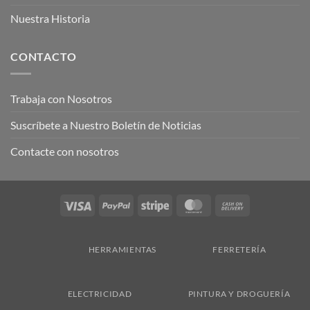
Nuestra Historia
CONTACTO
Trabaja con Nosotros
Suscríbete a Nuestro Boletín de Noticias
Contacte con nosotros
Visa
PayPal
Stripe
MasterCard
Cash
On
Delivery
HERRAMIENTAS
FERRETERÍA
ELECTRICIDAD
PINTURA Y DROGUERÍA