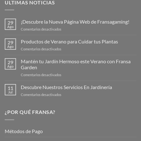
ULTIMAS NOTICIAS
¡Descubre la Nueva Página Web de Fransagaming!
29
Ago
en
Comentarios desactivados
¡Descubre
la
Productos de Verano para Cuidar tus Plantas
29
Nueva
Ago
en
Comentarios desactivados
Página
Productos
Web
de
Mantén tu Jardín Hermoso este Verano con Fransa
de
29
Verano
Ago
Garden
Fransagaming!
para
en
Comentarios desactivados
Cuidar
Mantén
tus
tu
Descubre Nuestros Servicios En Jardinería
Plantas
11
Jardín
Jul
en
Comentarios desactivados
Hermoso
Descubre
este
Nuestros
Verano
Servicios
¿POR QUÉ FRANSA?
con
En
Fransa
Jardinería
Garden
Métodos de Pago