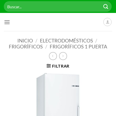
Saltar
Buscar
al
por:
contenido
INICIO
/
ELECTRODOMÉSTICOS
/
FRIGORÍFICOS
/
FRIGORÍFICOS 1 PUERTA
FILTRAR