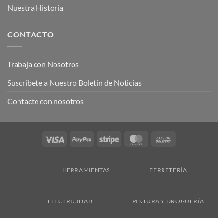
Nuestra Historia
CONTACTO
Trabaja con Nosotros
Suscríbete a Nuestro Boletín de Noticias
Contacte con nosotros
Visa
PayPal
Stripe
MasterCard
Cash
On
Delivery
HERRAMIENTAS
FERRETERÍA
ELECTRICIDAD
PINTURA Y DROGUERÍA