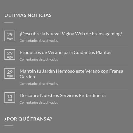
ULTIMAS NOTICIAS
¡Descubre la Nueva Página Web de Fransagaming!
29
Ago
en
Comentarios desactivados
¡Descubre
la
Productos de Verano para Cuidar tus Plantas
29
Nueva
Ago
en
Comentarios desactivados
Página
Productos
Web
de
Mantén tu Jardín Hermoso este Verano con Fransa
de
29
Verano
Ago
Garden
Fransagaming!
para
en
Comentarios desactivados
Cuidar
Mantén
tus
tu
Descubre Nuestros Servicios En Jardinería
Plantas
11
Jardín
Jul
en
Comentarios desactivados
Hermoso
Descubre
este
Nuestros
Verano
Servicios
¿POR QUÉ FRANSA?
con
En
Fransa
Jardinería
Garden