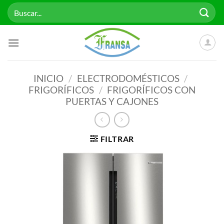
Saltar
Buscar
al
por:
contenido
INICIO
/
ELECTRODOMÉSTICOS
/
FRIGORÍFICOS
/
FRIGORÍFICOS CON
PUERTAS Y CAJONES
FILTRAR