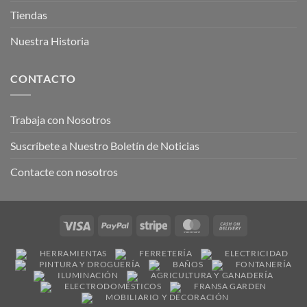
Tiendas
Nuestra Historia
CONTACTO
Trabaja con Nosotros
Suscríbete a Nuestro Boletín de Noticias
Contacte con nosotros
Visa
PayPal
Stripe
MasterCard
Cash
On
HERRAMIENTAS
FERRETERÍA
ELECTRICIDAD
Delivery
PINTURA Y DROGUERÍA
BAÑOS
FONTANERÍA
ILUMINACIÓN
AGRICULTURA Y GANADERÍA
ELECTRODOMÉSTICOS
FRANSA GARDEN
MOBILIARIO Y DECORACIÓN