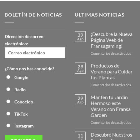
BOLETÍN DE NOTICIAS
ULTIMAS NOTICIAS
¡Descubre la Nueva
29
Dirección de correo
Ago
Página Web de
electrónico:
Fransagaming!
en
Comentarios desactivados
¡Desc
la
Productos de
29
¿Cómo nos has conocido?
Nuev
Ago
Verano para Cuidar
Págin
tus Plantas
Google
Web
en
Comentarios desactivados
de
Radio
Produ
Frans
de
Mantén tu Jardín
29
Veran
Conocido
Ago
Hermoso este
para
Verano con Fransa
Cuida
TikTok
Garden
tus
Plant
en
Comentarios desactivados
Instagram
Mant
tu
Descubre Nuestros
11
Jardín
Jul