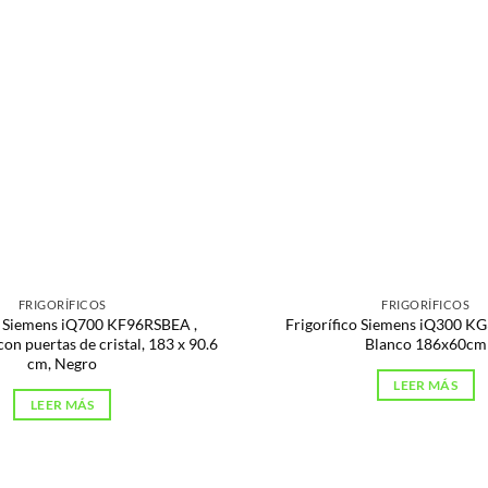
FRIGORÍFICOS
FRIGORÍFICOS
co Siemens iQ700 KF96RSBEA ,
Frigorífico Siemens iQ300
on puertas de cristal, 183 x 90.6
Blanco 186x60cm
cm, Negro
LEER MÁS
LEER MÁS