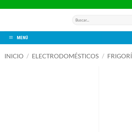
Saltar
al
contenido
Buscar
por:
MENÚ
INICIO
/
ELECTRODOMÉSTICOS
/
FRIGORÍ