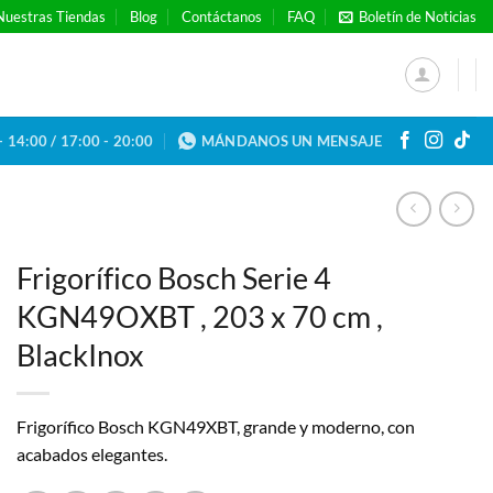
Nuestras Tiendas
Blog
Contáctanos
FAQ
Boletín de Noticias
- 14:00 / 17:00 - 20:00
MÁNDANOS UN MENSAJE
Frigorífico Bosch Serie 4
KGN49OXBT , 203 x 70 cm ,
BlackInox
Frigorífico Bosch KGN49XBT, grande y moderno, con
acabados elegantes.