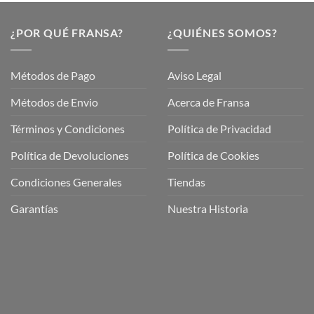
¿POR QUÉ FRANSA?
¿QUIÉNES SOMOS?
Métodos de Pago
Aviso Legal
Métodos de Envio
Acerca de Fransa
Términos y Condiciones
Política de Privacidad
ubre
Política de Devoluciones
Política de Cookies
a
a
Condiciones Generales
Tiendas
ctos
agaming!
Garantías
Nuestra Historia
o
r
as
én