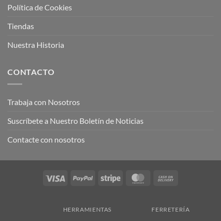
Política de Cookies
Tiendas
Nuestra Historia
CONTACTO
Trabaja con Nosotros
Suscríbete a Nuestro Boletín de Noticias
Contacte con nosotros
Visa
PayPal
Stripe
MasterCard
Cash
On
Delivery
HERRAMIENTAS
FERRETERÍA