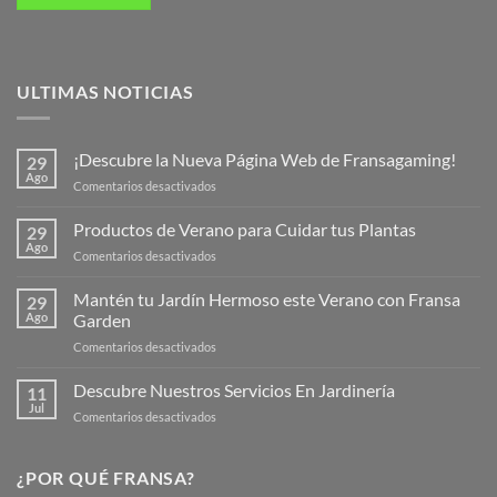
ULTIMAS NOTICIAS
¡Descubre la Nueva Página Web de Fransagaming!
29
Ago
en
Comentarios desactivados
¡Descubre
la
Productos de Verano para Cuidar tus Plantas
29
Nueva
Ago
en
Comentarios desactivados
Página
Productos
Web
de
Mantén tu Jardín Hermoso este Verano con Fransa
de
29
Verano
Ago
Garden
Fransagaming!
para
en
Comentarios desactivados
Cuidar
Mantén
tus
tu
Descubre Nuestros Servicios En Jardinería
Plantas
11
Jardín
Jul
en
Comentarios desactivados
Hermoso
Descubre
este
Nuestros
Verano
Servicios
¿POR QUÉ FRANSA?
con
En
Fransa