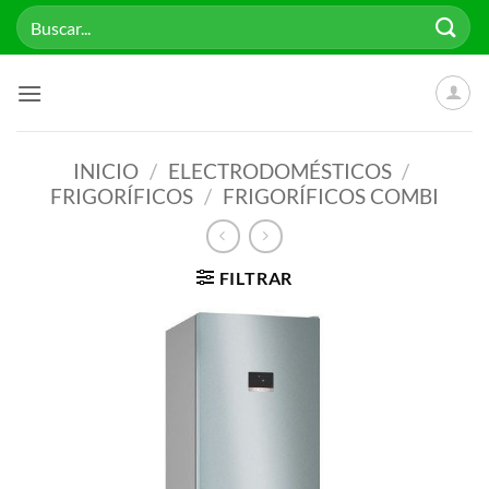
Saltar
Buscar
al
por:
contenido
INICIO
/
ELECTRODOMÉSTICOS
/
FRIGORÍFICOS
/
FRIGORÍFICOS COMBI
FILTRAR