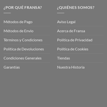
¿POR QUÉ FRANSA?
¿QUIÉNES SOMOS?
Métodos de Pago
Aviso Legal
Métodos de Envio
Acerca de Fransa
Términos y Condiciones
Política de Privacidad
ubre
Política de Devoluciones
Política de Cookies
a
a
Condiciones Generales
Tiendas
ctos
agaming!
Garantías
Nuestra Historia
o
r
as
én
oso