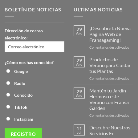
BOLETÍN DE NOTICIAS
ULTIMAS NOTICIAS
¡Descubre la Nueva
29
Dirección de correo
Ago
Página Web de
electrónico:
Fransagaming!
en
Comentarios desactivados
¡Desc
la
Productos de
29
¿Cómo nos has conocido?
Nuev
Ago
Verano para Cuidar
Págin
tus Plantas
Google
Web
en
Comentarios desactivados
de
Radio
Produ
Frans
de
Mantén tu Jardín
29
Veran
Conocido
Ago
Hermoso este
para
Verano con Fransa
Cuida
TikTok
Garden
tus
Plant
en
Comentarios desactivados
Instagram
Mant
tu
Descubre Nuestros
11
Jardín
Jul
Servicios En
Herm