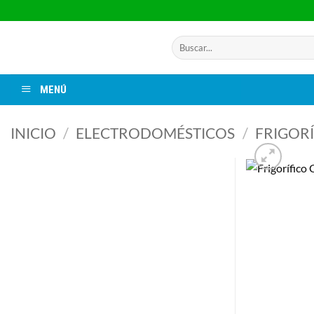
Saltar
al
contenido
Buscar
por:
MENÚ
INICIO
/
ELECTRODOMÉSTICOS
/
FRIGORÍ