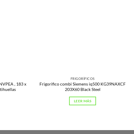
FRIGORÍFICOS
6NVPEA , 183 x
Frigorifico combi Siemens iq500 KG39NAXCF
tihuellas
203X60 Black Steel
LEER MÁS