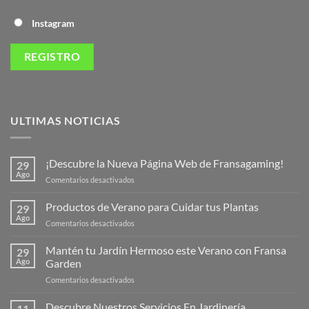
Instagram
ULTIMAS NOTICIAS
¡Descubre la Nueva Página Web de Fransagaming!
29
Ago
en
Comentarios desactivados
¡Descubre
la
Productos de Verano para Cuidar tus Plantas
29
Nueva
Ago
en
Comentarios desactivados
Página
Productos
Web
de
Mantén tu Jardín Hermoso este Verano con Fransa
de
29
Verano
Ago
Garden
Fransagaming!
para
en
Comentarios desactivados
Cuidar
Mantén
tus
tu
Descubre Nuestros Servicios En Jardinería
Plantas
11