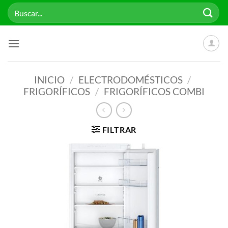
Saltar
Buscar
al
por:
contenido
INICIO
/
ELECTRODOMÉSTICOS
/
FRIGORÍFICOS
/
FRIGORÍFICOS COMBI
FILTRAR