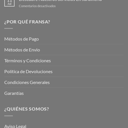
Jardín
Jul
en
Comentarios desactivados
Hermoso
Descubre
este
Nuestros
Verano
Servicios
¿POR QUÉ FRANSA?
con
En
Fransa
Jardinería
Garden
Métodos de Pago
Métodos de Envio
Términos y Condiciones
Política de Devoluciones
Condiciones Generales
Garantías
¿QUIÉNES SOMOS?
Aviso Legal