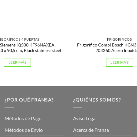
IGORÍFICOS 4 PUERTAS
FRIGORÍFICOS
o Siemens iQ500 KF96NAXEA ,
Frigorífico Combi Bosch KGN3
 x 90,5 cm, Black stainless steel
203X60 Acero Inoxid
LEER MÁS
LEER MÁS
¿POR QUÉ FRANSA?
¿QUIÉNES SOMOS?
Métodos de Pago
Aviso Legal
Métodos de Envio
Acerca de Fransa