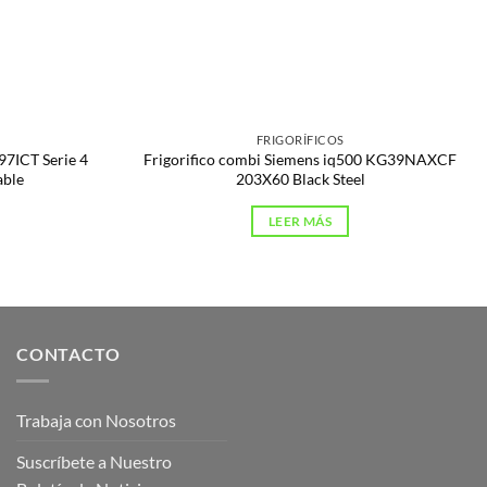
FRIGORÍFICOS
97ICT Serie 4
Frigorifico combi Siemens iq500 KG39NAXCF
able
203X60 Black Steel
LEER MÁS
CONTACTO
Trabaja con Nosotros
Suscríbete a Nuestro