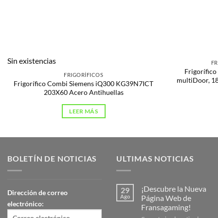
Sin existencias
FR
Frigorífic
FRIGORÍFICOS
multiDoor, 183
Frigorífico Combi Siemens iQ300 KG39N7ICT
203X60 Acero Antihuellas
LEER MÁS
BOLETÍN DE NOTICIAS
ULTIMAS NOTICIAS
¡Descubre la Nueva
29
Dirección de correo
Ago
Página Web de
electrónico:
Fransagaming!