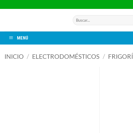
Saltar
al
contenido
Buscar
por:
MENÚ
INICIO
/
ELECTRODOMÉSTICOS
/
FRIGORÍ