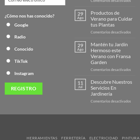
en
Comentarios desactivados
¡Desc
la
Productos de
29
¿Cómo nos has conocido?
Nuev
Ago
Verano para Cuidar
Págin
tus Plantas
Google
Web
en
Comentarios desactivados
de
Radio
Produ
Frans
de
Mantén tu Jardín
29
Veran
Conocido
Ago
Hermoso este
para
Verano con Fransa
Cuida
TikTok
Garden
tus
Plant
en
Comentarios desactivados
Instagram
Mant
tu
Descubre Nuestros
11
Jardín
Jul
Servicios En
Herm
Jardinería
este
en
Comentarios desactivados
Veran
Descu
con
Nuest
Frans
Servic
Garde
En
Jardi
HERRAMIENTAS
FERRETERÍA
ELECTRICIDAD
PINTURA