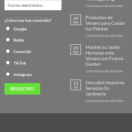
en
Comentarios desactivados
¡Desc
la
Productos de
29
¿Cómo nos has conocido?
Nuev
Ago
Verano para Cuidar
Págin
tus Plantas
Google
Web
en
Comentarios desactivados
de
Radio
Produ
Frans
de
Mantén tu Jardín
29
Veran
Conocido
Ago
Hermoso este
para
Verano con Fransa
Cuida
TikTok
Garden
tus
Plant
en
Comentarios desactivados
Instagram
Mant
tu
Descubre Nuestros
11
Jardín
Jul
Servicios En
Herm
Jardinería
este
en
Comentarios desactivados
Veran
Descu
con
Nuest
Frans
Servic
Garde
En
Jardi