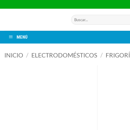
Saltar
al
contenido
Buscar
por:
MENÚ
INICIO
/
ELECTRODOMÉSTICOS
/
FRIGORÍ