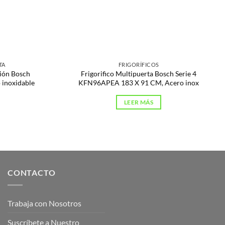
TA
FRIGORÍFICOS
ción Bosch
Frigorifico Multipuerta Bosch Serie 4
inoxidable
KFN96APEA 183 X 91 CM, Acero inox
LEER MÁS
CONTACTO
Trabaja con Nosotros
Suscríbete a Nuestro