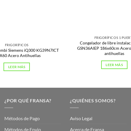
s
FRIGORÍFICOS 1 PUER
Congelador de libre instala
FRIGORÍFICOS
GSN36AIEP 186x60cm Acero 
Combi Siemens iQ300 KG39N7ICT
antihuellas
X60 Acero Antihuellas
LEER MÁS
LEER MÁS
¿POR QUÉ FRANSA?
¿QUIÉNES SOMOS?
Métodos de Pago
Aviso Legal
Métodos de Envio
Acerca de Fransa