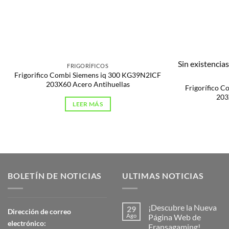
Sin existencia
FRIGORÍFICOS
Frigorifico Combi Siemens iq 300 KG39N2ICF
203X60 Acero Antihuellas
Frigorífico 
203
LEER MÁS
BOLETÍN DE NOTICIAS
ULTIMAS NOTICIAS
¡Descubre la Nueva
29
Dirección de correo
Ago
Página Web de
electrónico:
Fransagaming!