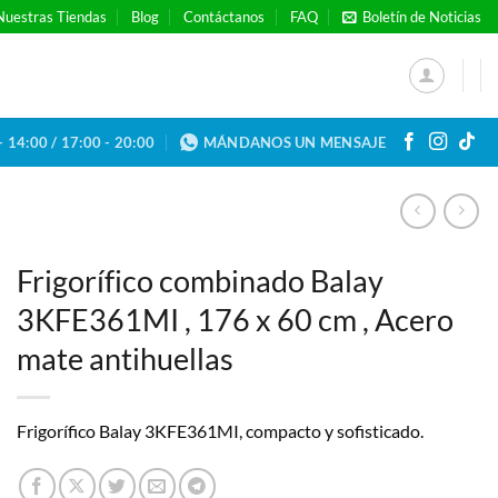
Nuestras Tiendas
Blog
Contáctanos
FAQ
Boletín de Noticias
- 14:00 / 17:00 - 20:00
MÁNDANOS UN MENSAJE
Frigorífico combinado Balay
3KFE361MI , 176 x 60 cm , Acero
mate antihuellas
Frigorífico Balay 3KFE361MI, compacto y sofisticado.