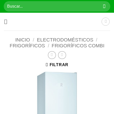
Saltar
Buscar
al
por:
contenido
INICIO
/
ELECTRODOMÉSTICOS
/
FRIGORÍFICOS
/
FRIGORÍFICOS COMBI
FILTRAR