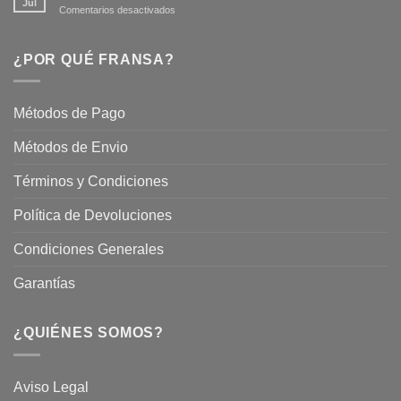
Jul
en
Comentarios desactivados
Hermoso
Descubre
este
Nuestros
Verano
Servicios
¿POR QUÉ FRANSA?
con
En
Fransa
Jardinería
Garden
Métodos de Pago
Métodos de Envio
Términos y Condiciones
Política de Devoluciones
Condiciones Generales
Garantías
¿QUIÉNES SOMOS?
Aviso Legal