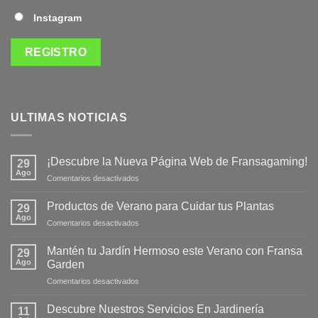
Instagram
ULTIMAS NOTICIAS
¡Descubre la Nueva Página Web de Fransagaming!
29
Ago
en
Comentarios desactivados
¡Descubre
la
Productos de Verano para Cuidar tus Plantas
29
Nueva
Ago
en
Comentarios desactivados
Página
Productos
Web
de
Mantén tu Jardín Hermoso este Verano con Fransa
de
29
Verano
Ago
Fransagaming!
Garden
para
en
Comentarios desactivados
Cuidar
Mantén
tus
tu
Plantas
Descubre Nuestros Servicios En Jardinería
11
Jardín