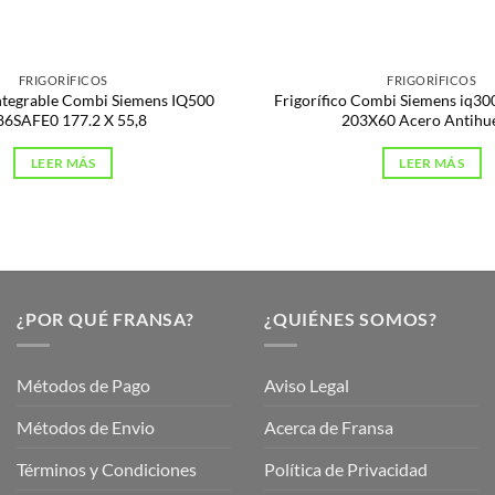
FRIGORÍFICOS
FRIGORÍFICOS
Integrable Combi Siemens IQ500
Frigorífico Combi Siemens iq
86SAFE0 177.2 X 55,8
203X60 Acero Antihue
LEER MÁS
LEER MÁS
¿POR QUÉ FRANSA?
¿QUIÉNES SOMOS?
Métodos de Pago
Aviso Legal
Métodos de Envio
Acerca de Fransa
Términos y Condiciones
Política de Privacidad
ubre