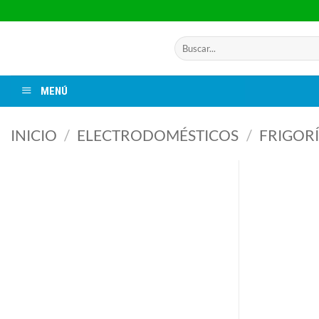
Saltar
al
contenido
Buscar
por:
MENÚ
INICIO
/
ELECTRODOMÉSTICOS
/
FRIGORÍ