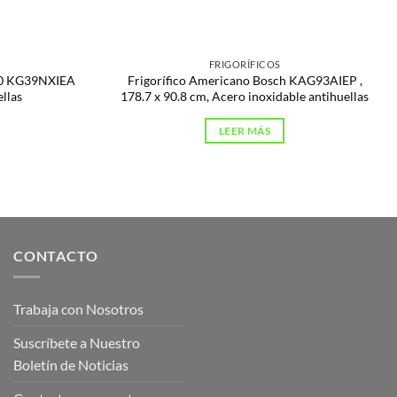
FRIGORÍFICOS
300 KG39NXIEA
Frigorífico Americano Bosch KAG93AIEP ,
llas
178.7 x 90.8 cm, Acero inoxidable antihuellas
LEER MÁS
CONTACTO
Trabaja con Nosotros
Suscríbete a Nuestro
Boletín de Noticias