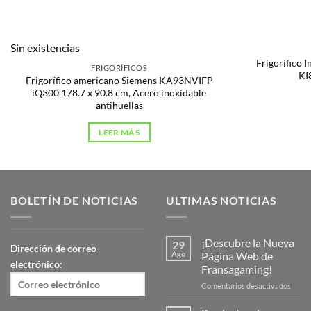
Sin existencias
Frigorífico 
FRIGORÍFICOS
KI
Frigorífico americano Siemens KA93NVIFP
iQ300 178.7 x 90.8 cm, Acero inoxidable
antihuellas
LEER MÁS
BOLETÍN DE NOTICIAS
ULTIMAS NOTICIAS
¡Descubre la Nueva
29
Dirección de correo
Ago
Página Web de
electrónico:
Fransagaming!
en
Comentarios desactivados
¡Desc
la