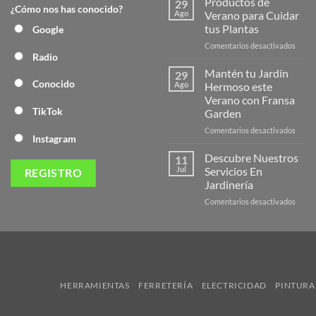
Productos de
29
¿Cómo nos has conocido?
Nuev
Ago
Verano para Cuidar
Págin
tus Plantas
Google
Web
en
Comentarios desactivados
de
Radio
Produ
Frans
de
Mantén tu Jardín
29
Veran
Conocido
Ago
Hermoso este
para
Verano con Fransa
Cuida
TikTok
Garden
tus
Plant
en
Comentarios desactivados
Instagram
Mant
tu
Descubre Nuestros
11
Jardín
Jul
Servicios En
Herm
Jardinería
este
en
Comentarios desactivados
Veran
Descu
con
Nuest
Frans
Servic
Garde
En
Jardi
HERRAMIENTAS
FERRETERÍA
ELECTRICIDAD
PINTURA