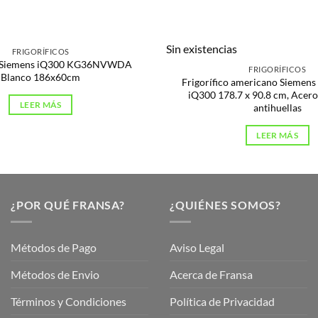
Sin existencias
FRIGORÍFICOS
co Siemens iQ300 KG36NVWDA
FRIGORÍFICOS
Blanco 186x60cm
Frigorífico americano Sieme
iQ300 178.7 x 90.8 cm, Acero
LEER MÁS
antihuellas
LEER MÁS
¿POR QUÉ FRANSA?
¿QUIÉNES SOMOS?
Métodos de Pago
Aviso Legal
Métodos de Envio
Acerca de Fransa
Términos y Condiciones
Política de Privacidad
ubre