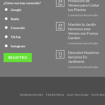
Productos de
29
¿Cómo nos has conocido?
Nuev
Ago
Verano para Cuidar
Págin
tus Plantas
Google
Web
en
Comentarios desactivados
de
Radio
Produ
Frans
de
Mantén tu Jardín
29
Veran
Conocido
Ago
Hermoso este
para
Verano con Fransa
Cuida
TikTok
Garden
tus
Plant
en
Comentarios desactivados
Instagram
Mant
tu
Descubre Nuestros
11
Jardín
Jul
Servicios En
Herm
Jardinería
este
en
Comentarios desactivados
Veran
Descu
con
Nuest
Frans
Servic
Garde
En
Jardi
HERRAMIENTAS
FERRETERÍA
ELECTRICIDAD
PINTURA