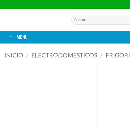
Saltar
al
contenido
Buscar
por:
MENÚ
INICIO
/
ELECTRODOMÉSTICOS
/
FRIGORÍ