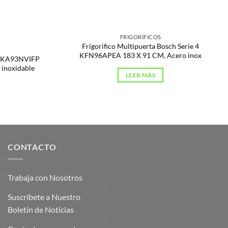
FRIGORÍFICOS
Frigorifico Multipuerta Bosch Serie 4
KFN96APEA 183 X 91 CM, Acero inox
ns KA93NVIFP
 inoxidable
LEER MÁS
CONTACTO
Trabaja con Nosotros
Suscríbete a Nuestro
Boletín de Noticias