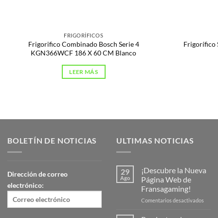
FRIGORÍFICOS
Frigorifico Combinado Bosch Serie 4
Frigorífi
KGN366WCF 186 X 60 CM Blanco
LEER MÁS
BOLETÍN DE NOTICIAS
ULTIMAS NOTICIAS
¡Descubre la Nueva
29
Dirección de correo
Ago
Página Web de
electrónico:
Fransagaming!
en
Comentarios desactivados
¡Desc
la