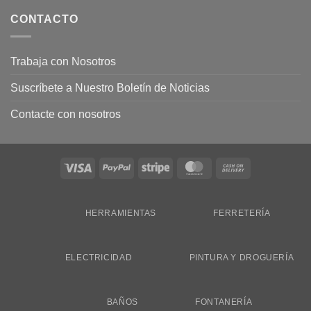
CONTACTO
Trabaja con Nosotros
Suscríbete a Nuestro Boletín de Noticias
Contacte con nosotros
Visa
PayPal
Stripe
MasterCard
Cash
On
Delivery
HERRAMIENTAS
FERRETERÍA
ELECTRICIDAD
PINTURA Y DROGUERÍA
BAÑOS
FONTANERÍA