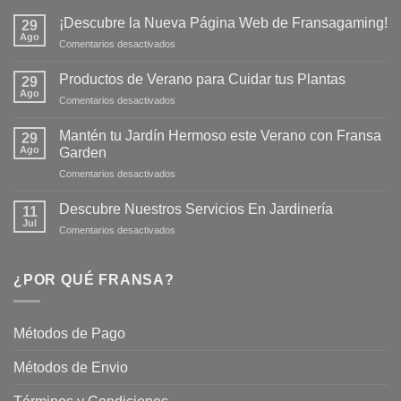
¡Descubre la Nueva Página Web de Fransagaming!
29
Ago
en
Comentarios desactivados
¡Descubre
la
Productos de Verano para Cuidar tus Plantas
29
Nueva
Ago
en
Comentarios desactivados
Página
Productos
Web
de
Mantén tu Jardín Hermoso este Verano con Fransa
de
29
Verano
Ago
Fransagaming!
Garden
para
en
Comentarios desactivados
Cuidar
Mantén
tus
tu
Plantas
Descubre Nuestros Servicios En Jardinería
11
Jardín
Jul
en
Comentarios desactivados
Hermoso
Descubre
este
Nuestros
Verano
Servicios
¿POR QUÉ FRANSA?
con
En
Fransa
Jardinería
Garden
Métodos de Pago
Métodos de Envio