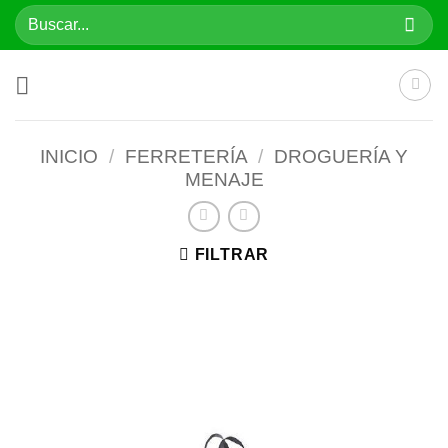
Saltar
Buscar
al
por:
contenido
INICIO
/
FERRETERÍA
/
DROGUERÍA Y
MENAJE
FILTRAR