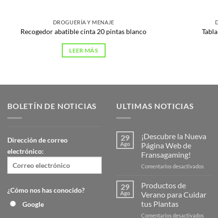
DROGUERÍA Y MENAJE
Recogedor abatible cinta 20 pintas blanco
Tabl
LEER MÁS
BOLETÍN DE NOTICIAS
ULTIMAS NOTICIAS
¡Descubre la Nueva
29
Dirección de correo
Ago
Página Web de
electrónico:
Fransagaming!
en
Comentarios desactivados
¡Desc
la
Productos de
29
¿Cómo nos has conocido?
Nuev
Ago
Verano para Cuidar
Págin
tus Plantas
Google
Web
en
Comentarios desactivados
de