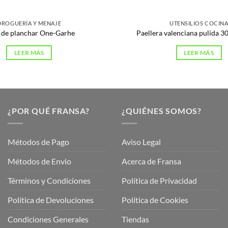
DROGUERÍA Y MENAJE
UTENSILIOS COCIN
a de planchar One-Garhe
Paellera valenciana pulida 3
LEER MÁS
LEER MÁS
¿POR QUÉ FRANSA?
¿QUIÉNES SOMOS?
Métodos de Pago
Aviso Legal
Métodos de Envio
Acerca de Fransa
Términos y Condiciones
Política de Privacidad
ubre
Política de Devoluciones
Política de Cookies
a
a
Condiciones Generales
Tiendas