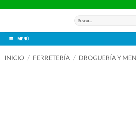
Saltar
al
contenido
Buscar
por:
MENÚ
INICIO
/
FERRETERÍA
/
DROGUERÍA Y ME