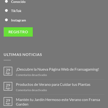
Conocido
TikTok
Instagram
ULTIMAS NOTICIAS
¡Descubre la Nueva Página Web de Fransagaming!
29
Ago
en
Comentarios desactivados
¡Descubre
la
Productos de Verano para Cuidar tus Plantas
29
Nueva
Ago
en
Comentarios desactivados
Página
Productos
Web
de
Mantén tu Jardín Hermoso este Verano con Fransa
de
29
Verano
Ago
Garden
Fransagaming!
para