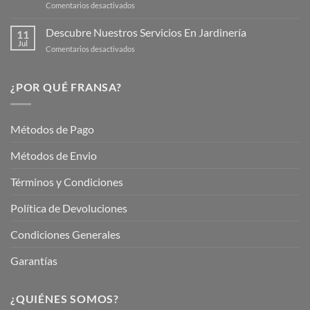
en
Comentarios desactivados
Cuidar
Mantén
tus
tu
Descubre Nuestros Servicios En Jardinería
Plantas
11
Jardín
Jul
en
Comentarios desactivados
Hermoso
Descubre
este
Nuestros
Verano
Servicios
¿POR QUÉ FRANSA?
con
En
Fransa
Jardinería
Garden
Métodos de Pago
Métodos de Envio
Términos y Condiciones
Política de Devoluciones
Condiciones Generales
Garantías
¿QUIÉNES SOMOS?