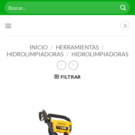
Saltar
Buscar
al
por:
contenido
INICIO
/
HERRAMIENTAS
/
HIDROLIMPIADORAS
/
HIDROLIMPIADORAS
FILTRAR