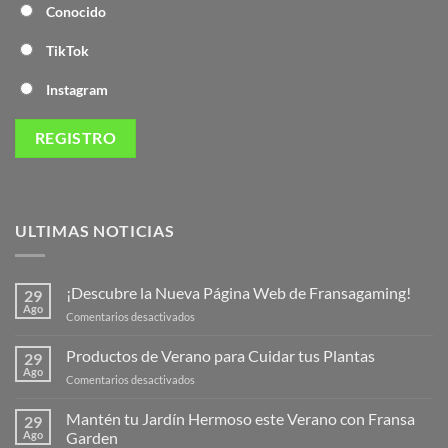
Conocido
TikTok
Instagram
ULTIMAS NOTICIAS
¡Descubre la Nueva Página Web de Fransagaming!
29
Ago
en
Comentarios desactivados
¡Descubre
la
Productos de Verano para Cuidar tus Plantas
29
Nueva
Ago
en
Comentarios desactivados
Página
Productos
Web
de
Mantén tu Jardín Hermoso este Verano con Fransa
de
29
Verano
Ago
Garden
Fransagaming!
para