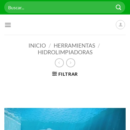
Saltar
Buscar
al
por:
contenido
INICIO
/
HERRAMIENTAS
/
HIDROLIMPIADORAS
FILTRAR