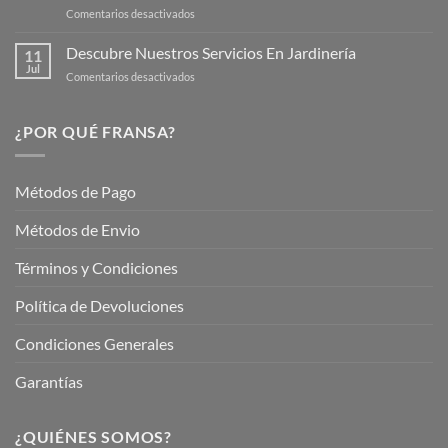
en
Comentarios desactivados
Cuidar
Mantén
tus
tu
Descubre Nuestros Servicios En Jardinería
Plantas
11
Jardín
Jul
en
Comentarios desactivados
Hermoso
Descubre
este
Nuestros
Verano
Servicios
¿POR QUÉ FRANSA?
con
En
Fransa
Jardinería
Garden
Métodos de Pago
Métodos de Envio
Términos y Condiciones
Política de Devoluciones
Condiciones Generales
Garantías
¿QUIÉNES SOMOS?