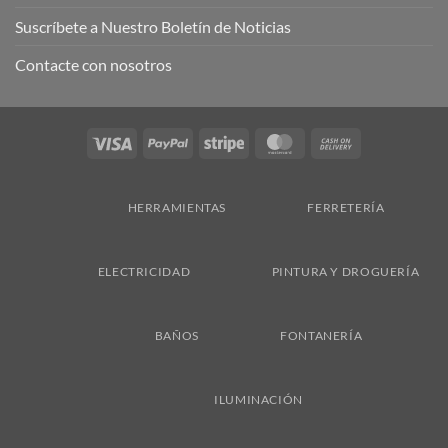
Suscríbete a Nuestro Boletín de Noticias
Contacte con nosotros
Visa
PayPal
Stripe
MasterCard
Cash
On
Delivery
HERRAMIENTAS
FERRETERÍA
ELECTRICIDAD
PINTURA Y DROGUERÍA
BAÑOS
FONTANERÍA
ILUMINACIÓN