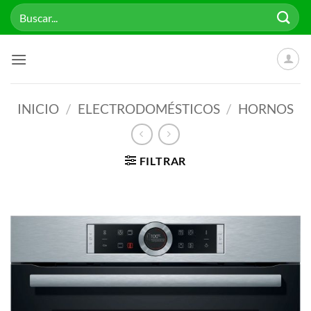
Saltar
Buscar
al
por:
contenido
INICIO
/
ELECTRODOMÉSTICOS
/
HORNOS
FILTRAR