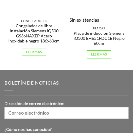
Sin existencias
CONGELADORES
Congelador de libre
PLACAS
instalación Siemens iQ500
Placa de inducción Siemens
GS36NAXEP Acero
iQ300 EH651FDC1E Negro
inoxidable negro 186x60cm
60cm
LEER MÁS
LEER MÁS
BOLETÍN DE NOTICIAS
Dirección de correo electrónico:
¿Cómo nos has conocido?