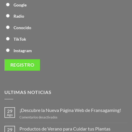
Google
Radio
Conocido
TikTok
Instagram
ULTIMAS NOTICIAS
¡Descubre la Nueva Página Web de Fransagaming!
29
Ago
en
Comentarios desactivados
¡Descubre
la
Productos de Verano para Cuidar tus Plantas
29
Nueva