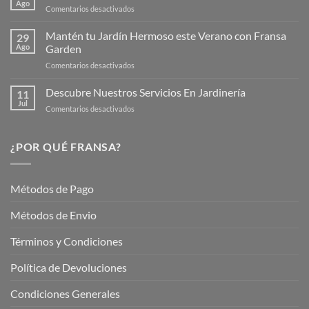
Ago
en
Comentarios desactivados
Página
Productos
Web
de
Mantén tu Jardín Hermoso este Verano con Fransa
de
29
Verano
Ago
Garden
Fransagaming!
para
en
Comentarios desactivados
Cuidar
Mantén
tus
tu
Descubre Nuestros Servicios En Jardinería
Plantas
11
Jardín
Jul
en
Comentarios desactivados
Hermoso
Descubre
este
Nuestros
Verano
Servicios
¿POR QUÉ FRANSA?
con
En
Fransa
Jardinería
Garden
Métodos de Pago
Métodos de Envio
Términos y Condiciones
Política de Devoluciones
Condiciones Generales