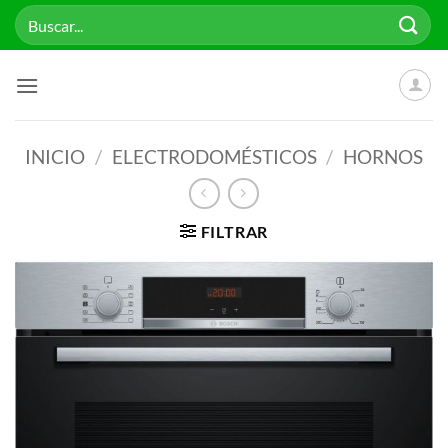
Saltar
Buscar
al
por:
contenido
INICIO
/
ELECTRODOMÉSTICOS
/
HORNOS
FILTRAR