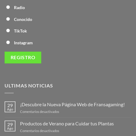
Radio
Conocido
TikTok
Instagram
ULTIMAS NOTICIAS
¡Descubre la Nueva Página Web de Fransagaming!
29
Ago
en
Comentarios desactivados
¡Descubre
la
Productos de Verano para Cuidar tus Plantas
29
Nueva
Ago
en
Comentarios desactivados
Página
Productos