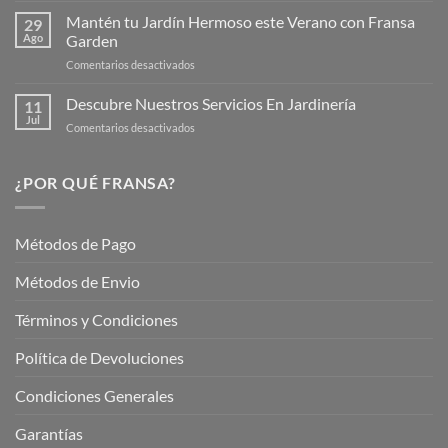
Web
de
Mantén tu Jardín Hermoso este Verano con Fransa
de
29
Verano
Ago
Garden
Fransagaming!
para
en
Comentarios desactivados
Cuidar
Mantén
tus
tu
Descubre Nuestros Servicios En Jardinería
Plantas
11
Jardín
Jul
en
Comentarios desactivados
Hermoso
Descubre
este
Nuestros
Verano
Servicios
¿POR QUÉ FRANSA?
con
En
Fransa
Jardinería
Garden
Métodos de Pago
Métodos de Envio
Términos y Condiciones
Política de Devoluciones
Condiciones Generales
Garantías