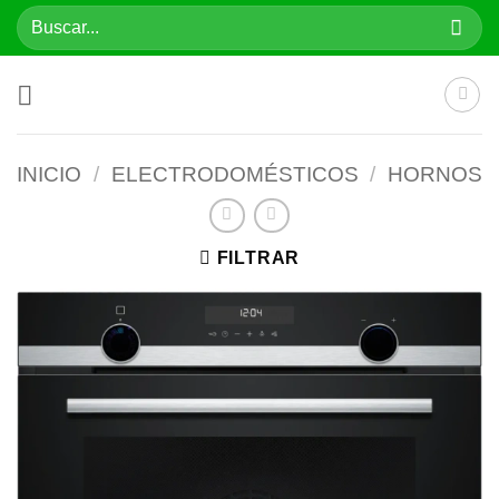
Saltar
Buscar
al
por:
contenido
INICIO
/
ELECTRODOMÉSTICOS
/
HORNOS
FILTRAR