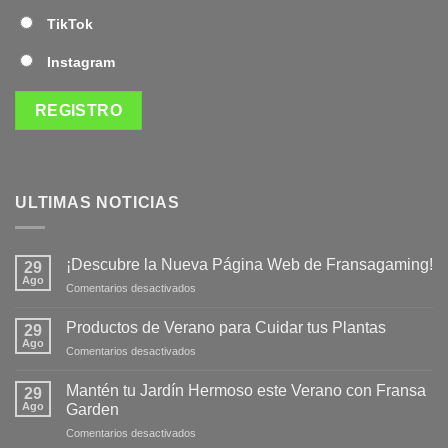
TikTok
Instagram
ULTIMAS NOTICIAS
¡Descubre la Nueva Página Web de Fransagaming!
29
Ago
en
Comentarios desactivados
¡Descubre
la
Productos de Verano para Cuidar tus Plantas
29
Nueva
Ago
en
Comentarios desactivados
Página
Productos
Web
de
Mantén tu Jardín Hermoso este Verano con Fransa
de
29
Verano
Ago
Fransagaming!
Garden
para
en
Comentarios desactivados
Cuidar