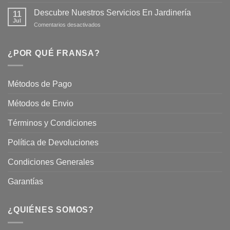
Mantén
tus
tu
Plantas
Descubre Nuestros Servicios En Jardinería
11
Jardín
Jul
en
Comentarios desactivados
Hermoso
Descubre
este
Nuestros
Verano
Servicios
¿POR QUÉ FRANSA?
con
En
Fransa
Jardinería
Garden
Métodos de Pago
Métodos de Envio
Términos y Condiciones
Política de Devoluciones
Condiciones Generales
Garantías
¿QUIÉNES SOMOS?