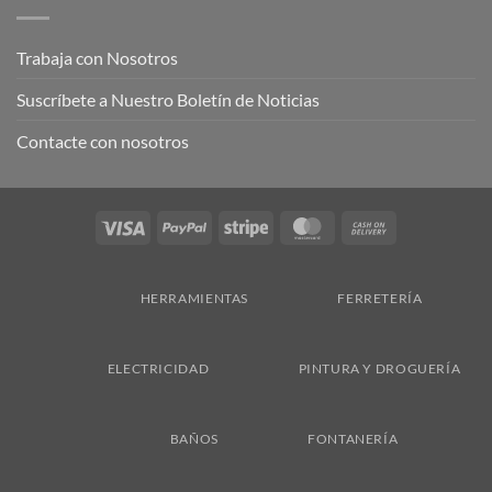
Trabaja con Nosotros
Suscríbete a Nuestro Boletín de Noticias
Contacte con nosotros
Visa
PayPal
Stripe
MasterCard
Cash
On
Delivery
HERRAMIENTAS
FERRETERÍA
ELECTRICIDAD
PINTURA Y DROGUERÍA
BAÑOS
FONTANERÍA