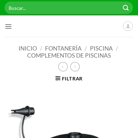
Saltar
Buscar
al
por:
contenido
INICIO
/
FONTANERÍA
/
PISCINA
/
COMPLEMENTOS DE PISCINAS
FILTRAR