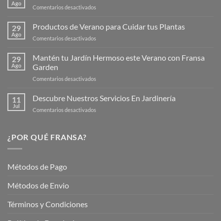
Ago
en
Comentarios desactivados
¡Descubre
la
Productos de Verano para Cuidar tus Plantas
29
Nueva
Ago
en
Comentarios desactivados
Página
Productos
Web
de
Mantén tu Jardín Hermoso este Verano con Fransa
de
29
Verano
Ago
Garden
Fransagaming!
para
en
Comentarios desactivados
Cuidar
Mantén
tus
tu
Descubre Nuestros Servicios En Jardinería
Plantas
11
Jardín
Jul
en
Comentarios desactivados
Hermoso
Descubre
este
Nuestros
Verano
Servicios
¿POR QUÉ FRANSA?
con
En
Fransa
Jardinería
Garden
Métodos de Pago
Métodos de Envio
Términos y Condiciones