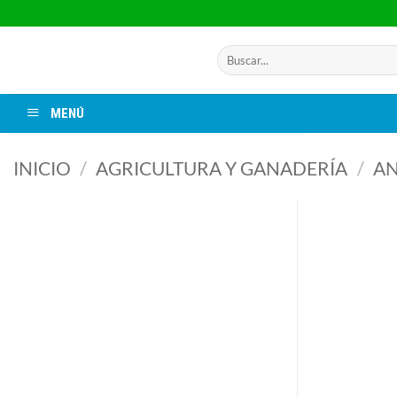
Saltar
al
contenido
Buscar
por:
MENÚ
INICIO
/
AGRICULTURA Y GANADERÍA
/
AN