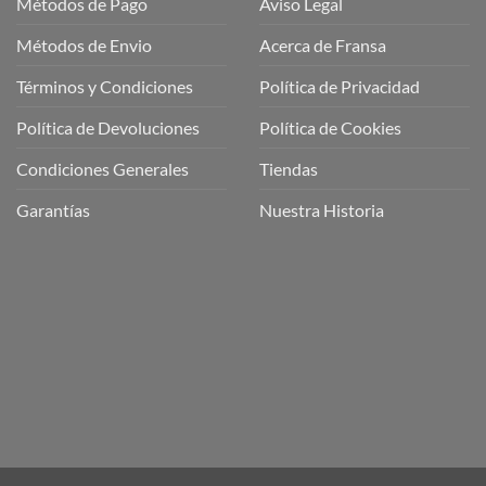
Métodos de Pago
Aviso Legal
Métodos de Envio
Acerca de Fransa
Términos y Condiciones
Política de Privacidad
ubre
Política de Devoluciones
Política de Cookies
a
a
Condiciones Generales
Tiendas
ctos
agaming!
Garantías
Nuestra Historia
o
r
as
én
oso
o
bre
ros
a
ios
n