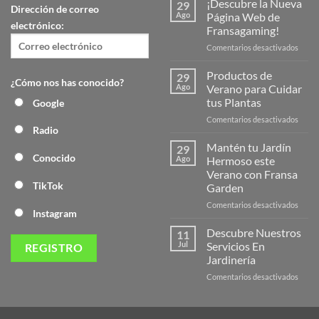
¡Descubre la Nueva
29
Dirección de correo
Ago
Página Web de
electrónico:
Fransagaming!
en
Comentarios desactivados
¡Desc
la
Productos de
29
¿Cómo nos has conocido?
Nuev
Ago
Verano para Cuidar
Págin
tus Plantas
Google
Web
en
Comentarios desactivados
de
Radio
Produ
Frans
de
Mantén tu Jardín
29
Veran
Conocido
Ago
Hermoso este
para
Verano con Fransa
Cuida
TikTok
Garden
tus
Plant
en
Comentarios desactivados
Instagram
Mant
tu
Descubre Nuestros
11
Jardín
Jul
Servicios En
Herm
Jardinería
este
en
Comentarios desactivados
Veran
Descu
con
Nuest
Frans
Servic
Garde