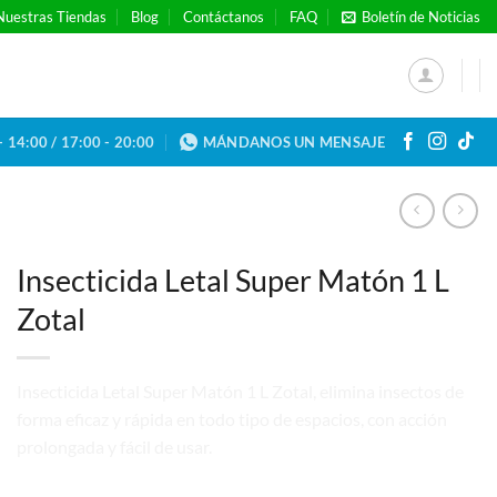
Nuestras Tiendas
Blog
Contáctanos
FAQ
Boletín de Noticias
- 14:00 / 17:00 - 20:00
MÁNDANOS UN MENSAJE
Insecticida Letal Super Matón 1 L
Zotal
Insecticida Letal Super Matón 1 L Zotal, elimina insectos de
forma eficaz y rápida en todo tipo de espacios, con acción
prolongada y fácil de usar.