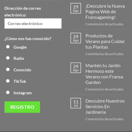
¡Descubre la Nueva
29
Dirección de correo
Ago
Página Web de
electrónico:
Fransagaming!
en
Comentarios desactivados
¡Desc
la
Productos de
29
¿Cómo nos has conocido?
Nuev
Ago
Verano para Cuidar
Págin
tus Plantas
Google
Web
en
Comentarios desactivados
de
Radio
Produ
Frans
de
Mantén tu Jardín
29
Veran
Conocido
Ago
Hermoso este
para
Verano con Fransa
Cuida
TikTok
Garden
tus
Plant
en
Comentarios desactivados
Instagram
Mant
tu
Descubre Nuestros
11
Jardín
Jul
Servicios En
Herm
Jardinería
este
en
Comentarios desactivados
Veran
Descu
con
Nuest
Frans