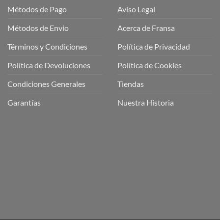
Métodos de Pago
Aviso Legal
Métodos de Envio
Acerca de Fransa
Términos y Condiciones
Política de Privacidad
ubre
Política de Devoluciones
Política de Cookies
a
a
Condiciones Generales
Tiendas
ctos
agaming!
Garantías
Nuestra Historia
o
r
as
én
oso
o
bre
ros
a