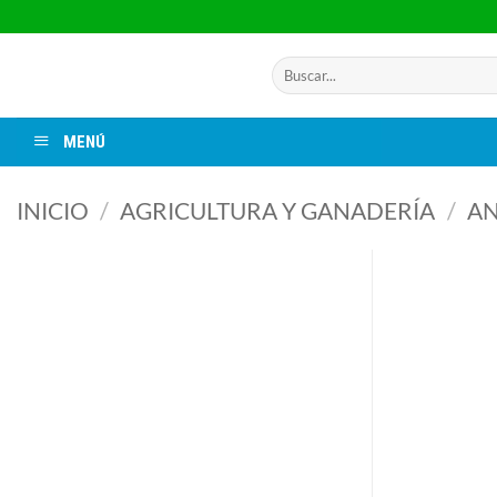
Saltar
al
contenido
Buscar
por:
MENÚ
INICIO
/
AGRICULTURA Y GANADERÍA
/
AN