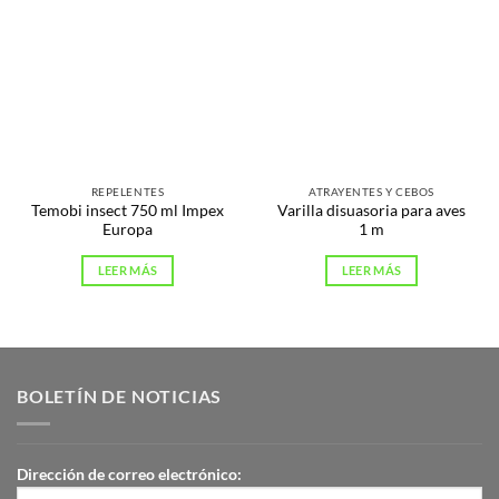
REPELENTES
ATRAYENTES Y CEBOS
Temobi insect 750 ml Impex
Varilla disuasoria para aves
Europa
1 m
LEER MÁS
LEER MÁS
BOLETÍN DE NOTICIAS
Dirección de correo electrónico: