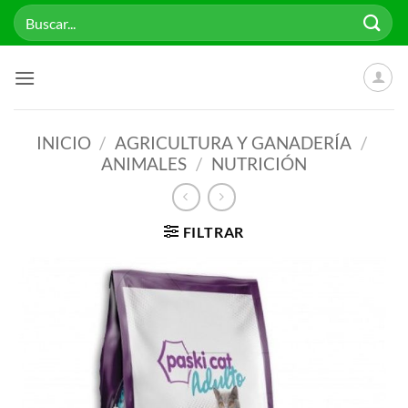
Saltar
Buscar
al
por:
contenido
INICIO
/
AGRICULTURA Y GANADERÍA
/
ANIMALES
/
NUTRICIÓN
FILTRAR