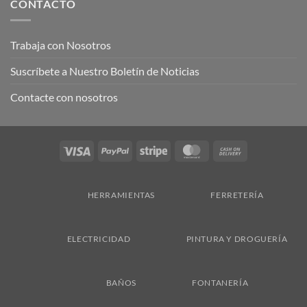
CONTACTO
Trabaja con Nosotros
Suscríbete a Nuestro Boletín de Noticias
Contacte con nosotros
Visa
PayPal
Stripe
MasterCard
Cash
On
Delivery
HERRAMIENTAS
FERRETERÍA
ELECTRICIDAD
PINTURA Y DROGUERÍA
BAÑOS
FONTANERÍA