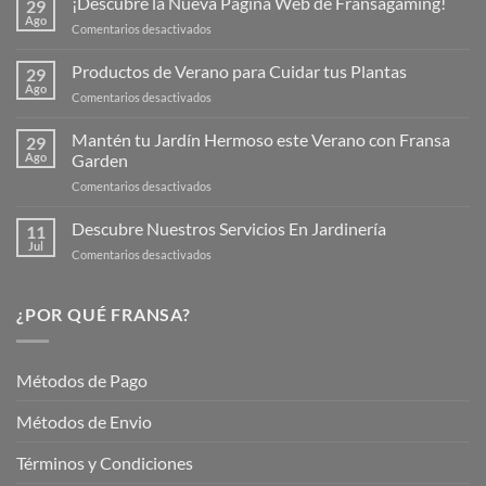
¡Descubre la Nueva Página Web de Fransagaming!
29
Ago
en
Comentarios desactivados
¡Descubre
la
Productos de Verano para Cuidar tus Plantas
29
Nueva
Ago
en
Comentarios desactivados
Página
Productos
Web
de
Mantén tu Jardín Hermoso este Verano con Fransa
de
29
Verano
Ago
Garden
Fransagaming!
para
en
Comentarios desactivados
Cuidar
Mantén
tus
tu
Descubre Nuestros Servicios En Jardinería
Plantas
11
Jardín
Jul
en
Comentarios desactivados
Hermoso
Descubre
este
Nuestros
Verano
Servicios
¿POR QUÉ FRANSA?
con
En
Fransa
Jardinería
Garden
Métodos de Pago
Métodos de Envio
Términos y Condiciones