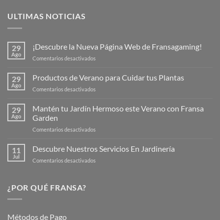
ULTIMAS NOTICIAS
¡Descubre la Nueva Página Web de Fransagaming!
29
Ago
en
Comentarios desactivados
¡Descubre
la
Productos de Verano para Cuidar tus Plantas
29
Nueva
Ago
en
Comentarios desactivados
Página
Productos
Web
de
Mantén tu Jardín Hermoso este Verano con Fransa
de
29
Verano
Ago
Garden
Fransagaming!
para
en
Comentarios desactivados
Cuidar
Mantén
tus
tu
Descubre Nuestros Servicios En Jardinería
Plantas
11
Jardín
Jul
en
Comentarios desactivados
Hermoso
Descubre
este
Nuestros
Verano
Servicios
¿POR QUÉ FRANSA?
con
En
Fransa
Jardinería
Garden
Métodos de Pago