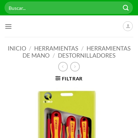
Saltar
Buscar
al
por:
contenido
INICIO
/
HERRAMIENTAS
/
HERRAMIENTAS
DE MANO
/
DESTORNILLADORES
FILTRAR