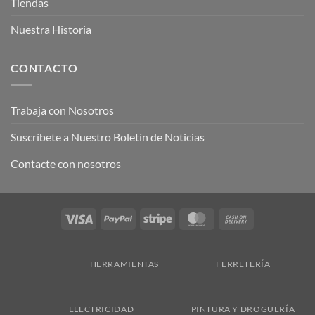
Tiendas
Nuestra Historia
CONTACTO
Trabaja con Nosotros
Suscríbete a Nuestro Boletín de Noticias
Contacte con nosotros
Visa
PayPal
Stripe
MasterCard
Cash
On
Delivery
HERRAMIENTAS
FERRETERÍA
ELECTRICIDAD
PINTURA Y DROGUERÍA