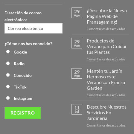
¡Descubre la Nueva
29
Dirección de correo
Ago
Página Web de
electrónico:
Fransagaming!
en
Comentarios desactivados
¡Desc
la
Productos de
29
¿Cómo nos has conocido?
Nuev
Ago
Verano para Cuidar
Págin
tus Plantas
Google
Web
en
Comentarios desactivados
de
Radio
Produ
Frans
de
Mantén tu Jardín
29
Veran
Conocido
Ago
Hermoso este
para
Verano con Fransa
Cuida
TikTok
Garden
tus
Plant
en
Comentarios desactivados
Instagram
Mant
tu
Descubre Nuestros
11
Jardín
Jul
Servicios En
Herm
Jardinería
este
en
Comentarios desactivados
Veran
Descu
con