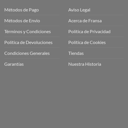
Métodos de Pago
Aviso Legal
Métodos de Envio
Acerca de Fransa
Términos y Condiciones
Política de Privacidad
ubre
Política de Devoluciones
Política de Cookies
a
a
Condiciones Generales
Tiendas
ctos
agaming!
Garantías
Nuestra Historia
o
r
as
én
oso
o
bre