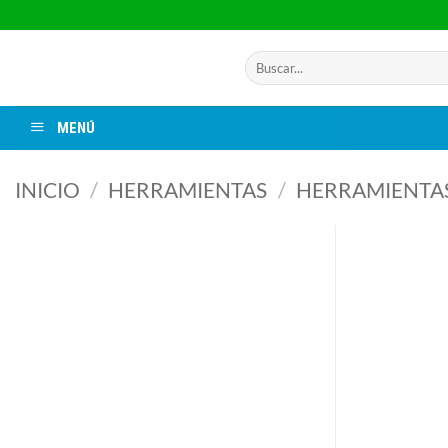
Saltar
al
contenido
Buscar
por:
MENÚ
INICIO
/
HERRAMIENTAS
/
HERRAMIENTA