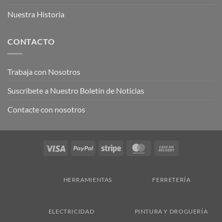
Nuestra Historia
CONTACTO
Trabaja con Nosotros
Suscríbete a Nuestro Boletín de Noticias
Contacte con nosotros
Visa
PayPal
Stripe
MasterCard
Cash
On
Delivery
HERRAMIENTAS
FERRETERÍA
ELECTRICIDAD
PINTURA Y DROGUERÍA