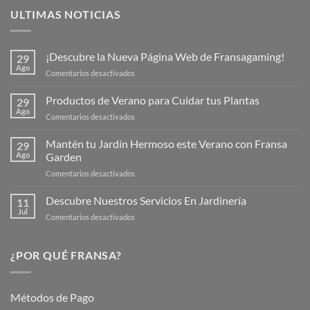
ULTIMAS NOTICIAS
¡Descubre la Nueva Página Web de Fransagaming!
29
Ago
en
Comentarios desactivados
¡Descubre
la
Productos de Verano para Cuidar tus Plantas
29
Nueva
Ago
en
Comentarios desactivados
Página
Productos
Web
de
Mantén tu Jardín Hermoso este Verano con Fransa
de
29
Verano
Ago
Garden
Fransagaming!
para
en
Comentarios desactivados
Cuidar
Mantén
tus
tu
Descubre Nuestros Servicios En Jardinería
Plantas
11
Jardín
Jul
en
Comentarios desactivados
Hermoso
Descubre
este
Nuestros
Verano
Servicios
¿POR QUÉ FRANSA?
con
En
Fransa
Jardinería
Garden
Métodos de Pago