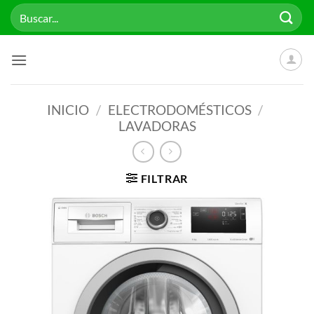
Saltar
Buscar
al
por:
contenido
INICIO
/
ELECTRODOMÉSTICOS
/
LAVADORAS
FILTRAR