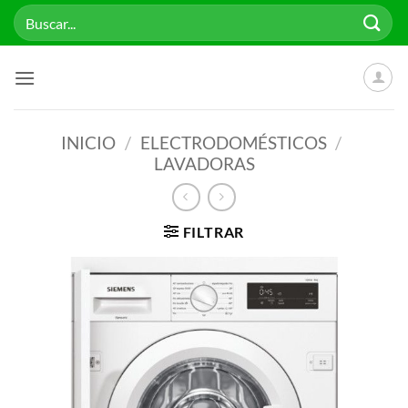
Saltar
Buscar
al
por:
contenido
INICIO
/
ELECTRODOMÉSTICOS
/
LAVADORAS
FILTRAR