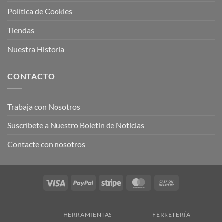
Política de Cookies
Tiendas
Nuestra Historia
CONTACTO
Trabaja con Nosotros
Suscríbete a Nuestro Boletín de Noticias
Contacte con nosotros
Visa
PayPal
Stripe
MasterCard
Cash
On
Delivery
HERRAMIENTAS
FERRETERÍA