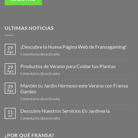
ULTIMAS NOTICIAS
¡Descubre la Nueva Página Web de Fransagaming!
29
Ago
en
Comentarios desactivados
¡Descubre
la
Productos de Verano para Cuidar tus Plantas
29
Nueva
Ago
en
Comentarios desactivados
Página
Productos
Web
de
Mantén tu Jardín Hermoso este Verano con Fransa
de
29
Verano
Ago
Garden
Fransagaming!
para
en
Comentarios desactivados
Cuidar
Mantén
tus
tu
Descubre Nuestros Servicios En Jardinería
Plantas
11
Jardín
Jul
en
Comentarios desactivados
Hermoso
Descubre
este
Nuestros
Verano
Servicios
¿POR QUÉ FRANSA?
con