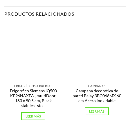
PRODUCTOS RELACIONADOS
FRIGORÍFICOS 4 PUERTAS
CAMPANAS
Frigorífico Siemens iQ500
Campana decorativa de
KF96NAXEA , multiDoor,
pared Balay 3BC066MX 60
183 x 90,5 cm, Black
cm Acero inoxidable
stainless steel
LEER MÁS
LEER MÁS