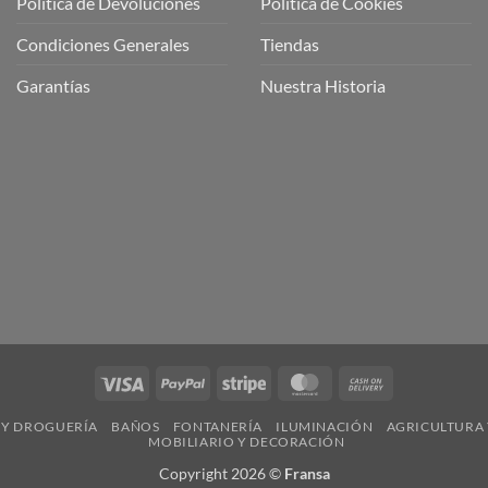
Política de Devoluciones
Política de Cookies
a
a
Condiciones Generales
Tiendas
ctos
agaming!
Garantías
Nuestra Historia
o
r
as
én
oso
o
bre
ros
a
ios
n
Visa
PayPal
Stripe
MasterCard
Cash
nería
On
 Y DROGUERÍA
BAÑOS
FONTANERÍA
ILUMINACIÓN
AGRICULTURA 
Delivery
MOBILIARIO Y DECORACIÓN
Copyright 2026 ©
Fransa