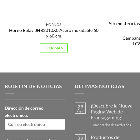
Sin existencia
HORNOS
Horno Balay 3HB2010X0 Acero inoxidable 60
x 60 cm
Campana
LC
LEER MÁS
BOLETÍN DE NOTICIAS
ULTIMAS NOTICIAS
¡Descubre la Nueva
29
Dirección de correo
Ago
Página Web de
electrónico:
Fransagaming!
en
Comentarios desactivados
¡Desc
la
Productos de
29