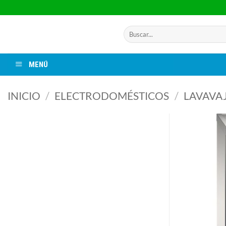
Saltar
al
contenido
Buscar
por:
MENÚ
INICIO
/
ELECTRODOMÉSTICOS
/
LAVAVAJ