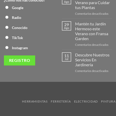
¿Cómo nos has conocido?
Nuev
Ago
Verano para Cuidar
Págin
tus Plantas
Google
Web
en
Comentarios desactivados
de
Radio
Produ
Frans
de
Mantén tu Jardín
29
Veran
Conocido
Ago
Hermoso este
para
Verano con Fransa
Cuida
TikTok
Garden
tus
Plant
en
Comentarios desactivados
Instagram
Mant
tu
Descubre Nuestros
11
Jardín
Jul
Servicios En
Herm
Jardinería
este
en
Comentarios desactivados
Veran
Descu
con
Nuest
Frans
Servic
Garde
En
Jardi
HERRAMIENTAS
FERRETERÍA
ELECTRICIDAD
PINTURA