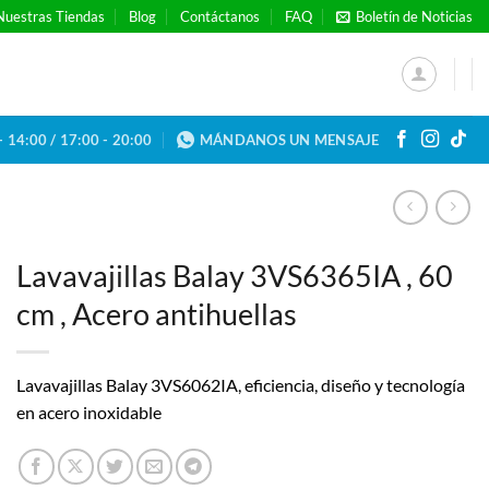
Nuestras Tiendas
Blog
Contáctanos
FAQ
Boletín de Noticias
- 14:00 / 17:00 - 20:00
MÁNDANOS UN MENSAJE
Lavavajillas Balay 3VS6365IA , 60
cm , Acero antihuellas
Lavavajillas Balay 3VS6062IA, eficiencia, diseño y tecnología
en acero inoxidable