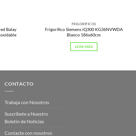
FRIGORÍFICOS
ed Balay
Frigorífico Siemens iQ300 KG36NVWDA
oxidable
Blanco 186x60cm
LEER MÁS
CONTACTO
Trabaja con Nosotros
Suscríbete a Nuestro
Boletín de Noticias
Contacte con nosotros