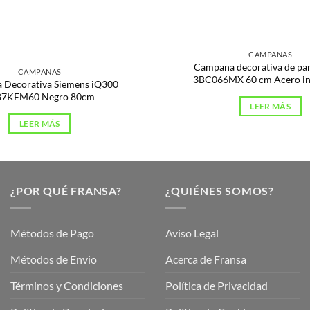
s
CAMPANAS
Campana decorativa de par
CAMPANAS
3BC066MX 60 cm Acero in
 Decorativa Siemens iQ300
87KEM60 Negro 80cm
LEER MÁS
LEER MÁS
¿POR QUÉ FRANSA?
¿QUIÉNES SOMOS?
Métodos de Pago
Aviso Legal
Métodos de Envio
Acerca de Fransa
Términos y Condiciones
Política de Privacidad
ubre