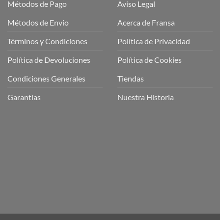
Métodos de Pago
Aviso Legal
Métodos de Envio
Acerca de Fransa
Términos y Condiciones
Política de Privacidad
ubre
Política de Devoluciones
Política de Cookies
a
a
Condiciones Generales
Tiendas
ctos
agaming!
Garantías
Nuestra Historia
o
r
as
én
oso
o
bre
ros
a
ios
n