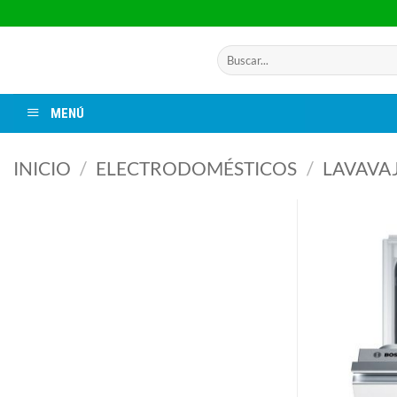
Saltar
al
contenido
Buscar
por:
MENÚ
INICIO
/
ELECTRODOMÉSTICOS
/
LAVAVAJ