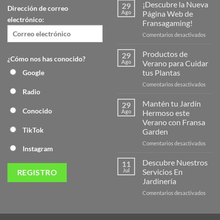
¡Descubre la Nueva
29
Dirección de correo
Ago
Página Web de
electrónico:
Fransagaming!
en
Comentarios desactivados
¡Desc
la
Productos de
29
¿Cómo nos has conocido?
Nuev
Ago
Verano para Cuidar
Págin
tus Plantas
Google
Web
en
Comentarios desactivados
de
Radio
Produ
Frans
de
Mantén tu Jardín
29
Veran
Conocido
Ago
Hermoso este
para
Verano con Fransa
Cuida
TikTok
Garden
tus
Plant
en
Comentarios desactivados
Instagram
Mant
tu
Descubre Nuestros
11
Jardín
Jul
Servicios En
Herm
Jardinería
este
en
Comentarios desactivados
Veran
Descu
con
Nuest
Frans
Servic
Garde