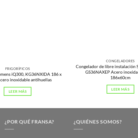
s
CONGELADORES
Congelador de libre instalación
FRIGORÍFICOS
GS36NAXEP Acero inoxidab
Siemens iQ300, KG36NXIDA 186 x
186x60cm
cero inoxidable antihuellas
LEER MÁS
LEER MÁS
¿POR QUÉ FRANSA?
¿QUIÉNES SOMOS?