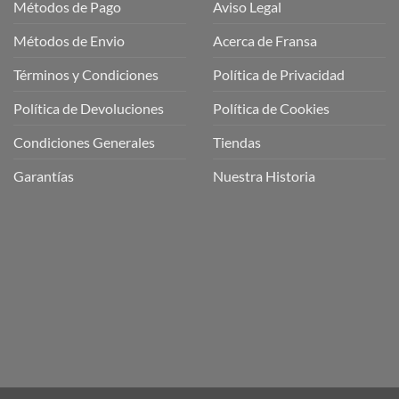
Métodos de Pago
Aviso Legal
Métodos de Envio
Acerca de Fransa
Términos y Condiciones
Política de Privacidad
ubre
Política de Devoluciones
Política de Cookies
a
a
Condiciones Generales
Tiendas
ctos
agaming!
Garantías
Nuestra Historia
o
r
as
én
oso
o
bre
ros
a
ios
n