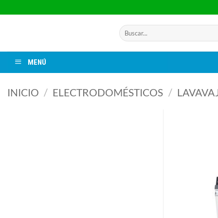
Saltar
al
contenido
Buscar
por:
MENÚ
INICIO
/
ELECTRODOMÉSTICOS
/
LAVAVAJ