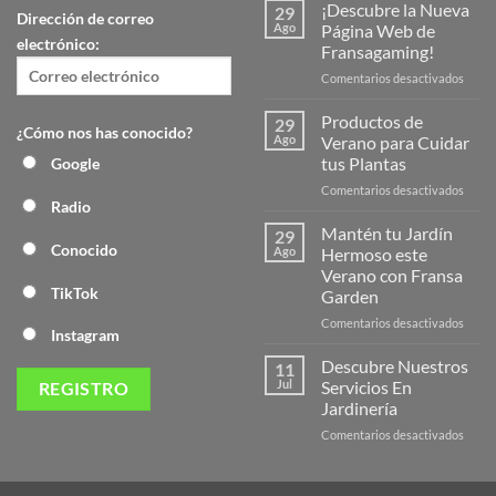
¡Descubre la Nueva
29
Dirección de correo
Ago
Página Web de
electrónico:
Fransagaming!
en
Comentarios desactivados
¡Desc
la
Productos de
29
¿Cómo nos has conocido?
Nuev
Ago
Verano para Cuidar
Págin
tus Plantas
Google
Web
en
Comentarios desactivados
de
Radio
Produ
Frans
de
Mantén tu Jardín
29
Veran
Conocido
Ago
Hermoso este
para
Verano con Fransa
Cuida
TikTok
Garden
tus
Plant
en
Comentarios desactivados
Instagram
Mant
tu
Descubre Nuestros
11
Jardín
Jul
Servicios En
Herm
Jardinería
este
en
Comentarios desactivados
Veran
Descu
con
Nuest
Frans
Servic
Garde