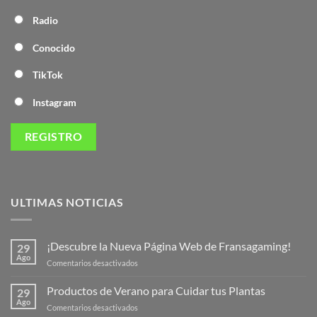
Radio
Conocido
TikTok
Instagram
ULTIMAS NOTICIAS
¡Descubre la Nueva Página Web de Fransagaming!
29
Ago
en
Comentarios desactivados
¡Descubre
la
Productos de Verano para Cuidar tus Plantas
29
Nueva
Ago
en
Comentarios desactivados
Página