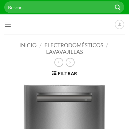
Saltar
Buscar
al
por:
contenido
INICIO
/
ELECTRODOMÉSTICOS
/
LAVAVAJILLAS
FILTRAR