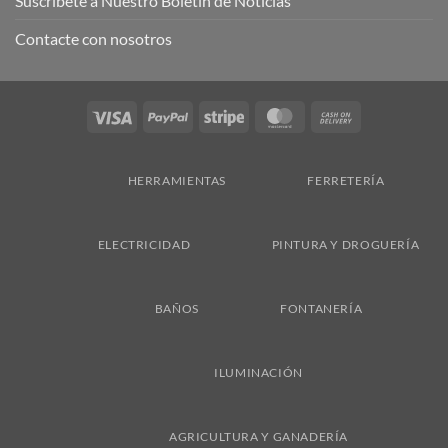
Suscríbete a Nuestro Boletín de Noticias
Contacte con nosotros
Visa
PayPal
Stripe
MasterCard
Cash
On
Delivery
HERRAMIENTAS
FERRETERÍA
ELECTRICIDAD
PINTURA Y DROGUERÍA
BAÑOS
FONTANERÍA
ILUMINACIÓN
AGRICULTURA Y GANADERÍA