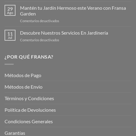
Productos
Web
de
Mantén tu Jardín Hermoso este Verano con Fransa
de
29
Verano
Ago
Garden
Fransagaming!
para
en
Comentarios desactivados
Cuidar
Mantén
tus
tu
Descubre Nuestros Servicios En Jardinería
Plantas
11
Jardín
Jul
en
Comentarios desactivados
Hermoso
Descubre
este
Nuestros
Verano
Servicios
¿POR QUÉ FRANSA?
con
En
Fransa
Jardinería
Garden
Métodos de Pago
Métodos de Envio
Términos y Condiciones
Política de Devoluciones
Condiciones Generales
Garantías