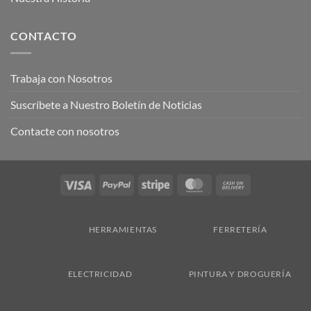
CONTACTO
Trabaja con Nosotros
Suscríbete a Nuestro Boletín de Noticias
Contacte con nosotros
Visa
PayPal
Stripe
MasterCard
Cash
On
Delivery
HERRAMIENTAS
FERRETERÍA
ELECTRICIDAD
PINTURA Y DROGUERÍA