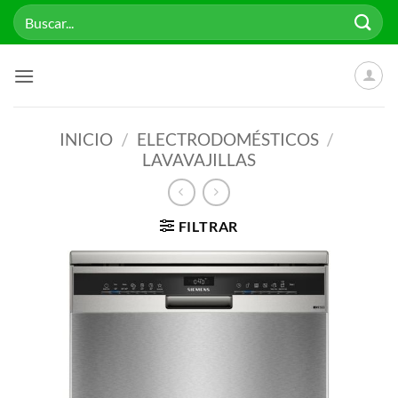
Saltar
Buscar
al
por:
contenido
INICIO
/
ELECTRODOMÉSTICOS
/
LAVAVAJILLAS
FILTRAR