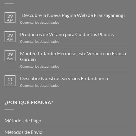
¡Descubre la Nueva Página Web de Fransagaming!
29
Ago
en
Comentarios desactivados
¡Descubre
la
Productos de Verano para Cuidar tus Plantas
29
Nueva
Ago
en
Comentarios desactivados
Página
Productos
Web
de
Mantén tu Jardín Hermoso este Verano con Fransa
de
29
Verano
Ago
Garden
Fransagaming!
para
en
Comentarios desactivados
Cuidar
Mantén
tus
tu
Descubre Nuestros Servicios En Jardinería
Plantas
11
Jardín
Jul
en
Comentarios desactivados
Hermoso
Descubre
este
Nuestros
Verano
Servicios
¿POR QUÉ FRANSA?
con
En
Fransa
Jardinería
Garden
Métodos de Pago
Métodos de Envio