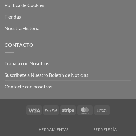
Política de Cookies
Tiendas
Nuestra Historia
CONTACTO
Trabaja con Nosotros
Suscríbete a Nuestro Boletín de Noticias
Contacte con nosotros
Visa
PayPal
Stripe
MasterCard
Cash
On
Delivery
HERRAMIENTAS
FERRETERÍA