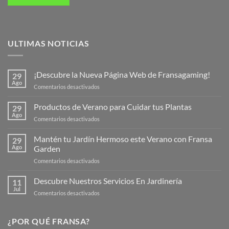
ULTIMAS NOTICIAS
¡Descubre la Nueva Página Web de Fransagaming!
29
Ago
en
Comentarios desactivados
¡Descubre
la
Productos de Verano para Cuidar tus Plantas
29
Nueva
Ago
en
Comentarios desactivados
Página
Productos
Web
de
Mantén tu Jardín Hermoso este Verano con Fransa
de
29
Verano
Ago
Garden
Fransagaming!
para
en
Comentarios desactivados
Cuidar
Mantén
tus
tu
Descubre Nuestros Servicios En Jardinería
Plantas
11
Jardín
Jul
en
Comentarios desactivados
Hermoso
Descubre
este
Nuestros
Verano
Servicios
¿POR QUÉ FRANSA?
con
En