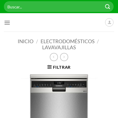
Saltar
Buscar
al
por:
contenido
INICIO
/
ELECTRODOMÉSTICOS
/
LAVAVAJILLAS
FILTRAR