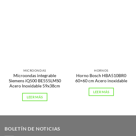
MICROONDAS
HORNOS
Microondas integrable
Horno Bosch HBA510BR0
Siemens iQ500 BE555LMS0
60×60 cm Acero inoxidable
Acero Inoxidable 59x38cm
LEER MÁS
LEER MÁS
BOLETÍN DE NOTICIAS