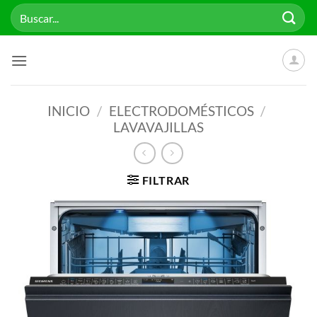
Saltar
Buscar
al
por:
contenido
INICIO
/
ELECTRODOMÉSTICOS
/
LAVAVAJILLAS
FILTRAR