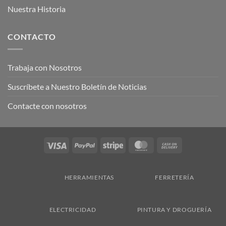
Nuestra Historia
CONTACTO
Trabaja con Nosotros
Suscríbete a Nuestro Boletín de Noticias
Contacte con nosotros
Visa
PayPal
Stripe
MasterCard
Cash
On
Delivery
HERRAMIENTAS
FERRETERÍA
ELECTRICIDAD
PINTURA Y DROGUERÍA