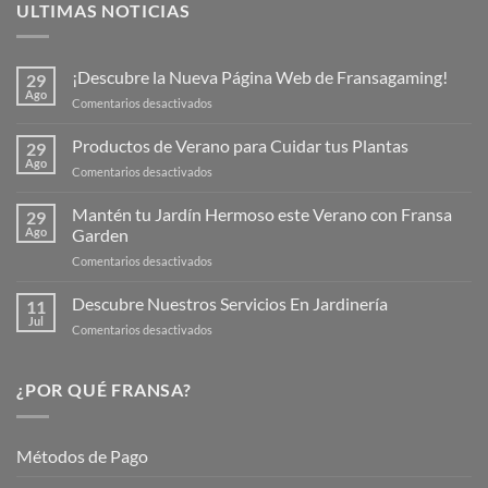
ULTIMAS NOTICIAS
¡Descubre la Nueva Página Web de Fransagaming!
29
Ago
en
Comentarios desactivados
¡Descubre
la
Productos de Verano para Cuidar tus Plantas
29
Nueva
Ago
en
Comentarios desactivados
Página
Productos
Web
de
Mantén tu Jardín Hermoso este Verano con Fransa
de
29
Verano
Ago
Garden
Fransagaming!
para
en
Comentarios desactivados
Cuidar
Mantén
tus
tu
Descubre Nuestros Servicios En Jardinería
Plantas
11
Jardín
Jul
en
Comentarios desactivados
Hermoso
Descubre
este
Nuestros
Verano
Servicios
¿POR QUÉ FRANSA?
con
En
Fransa
Jardinería
Garden
Métodos de Pago