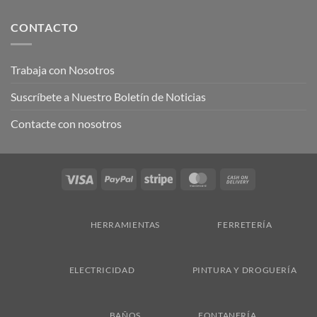
CONTACTO
Trabaja con Nosotros
Suscríbete a Nuestro Boletín de Noticias
Contacte con nosotros
Visa
PayPal
Stripe
MasterCard
Cash
On
Delivery
HERRAMIENTAS
FERRETERÍA
ELECTRICIDAD
PINTURA Y DROGUERÍA
BAÑOS
FONTANERÍA