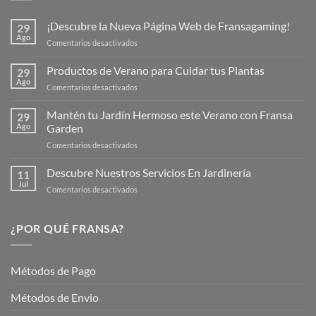
¡Descubre la Nueva Página Web de Fransagaming!
29
Ago
en
Comentarios desactivados
¡Descubre
la
Productos de Verano para Cuidar tus Plantas
29
Nueva
Ago
en
Comentarios desactivados
Página
Productos
Web
de
Mantén tu Jardín Hermoso este Verano con Fransa
de
29
Verano
Ago
Garden
Fransagaming!
para
en
Comentarios desactivados
Cuidar
Mantén
tus
tu
Descubre Nuestros Servicios En Jardinería
Plantas
11
Jardín
Jul
en
Comentarios desactivados
Hermoso
Descubre
este
Nuestros
Verano
Servicios
¿POR QUÉ FRANSA?
con
En
Fransa
Jardinería
Garden
Métodos de Pago
Métodos de Envio