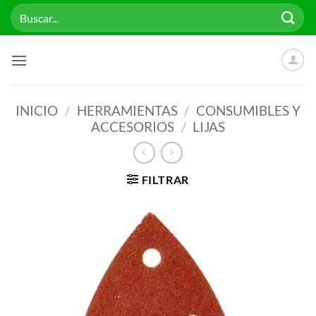
Saltar
Buscar
al
por:
contenido
INICIO
/
HERRAMIENTAS
/
CONSUMIBLES Y
ACCESORIOS
/
LIJAS
FILTRAR