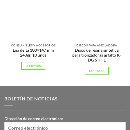
CONSUMIBLES Y ACCESORIOS
DISCOS PARA AMOLADORA
Lija delta 100×147 mm
Disco de resina sintética
240gr. 10 unds
para tronzadoras asfalto K-
DG STIHL
LEER MÁS
LEER MÁS
BOLETÍN DE NOTICIAS
Dirección de correo electrónico: