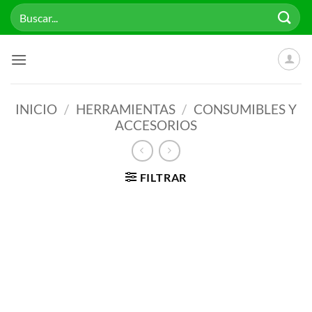
Saltar
Buscar
al
por:
contenido
INICIO
/
HERRAMIENTAS
/
CONSUMIBLES Y
ACCESORIOS
FILTRAR