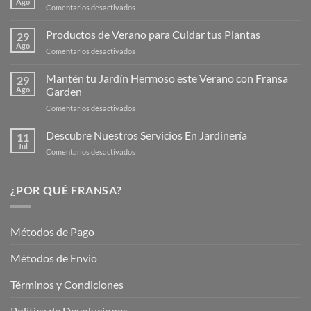
Ago
en
Comentarios desactivados
¡Descubre
la
Productos de Verano para Cuidar tus Plantas
29
Nueva
Ago
en
Comentarios desactivados
Página
Productos
Web
de
Mantén tu Jardín Hermoso este Verano con Fransa
de
29
Verano
Ago
Garden
Fransagaming!
para
en
Comentarios desactivados
Cuidar
Mantén
tus
tu
Descubre Nuestros Servicios En Jardinería
Plantas
11
Jardín
Jul
en
Comentarios desactivados
Hermoso
Descubre
este
Nuestros
Verano
Servicios
¿POR QUÉ FRANSA?
con
En
Fransa
Jardinería
Garden
Métodos de Pago
Métodos de Envio
Términos y Condiciones
Política de Devoluciones