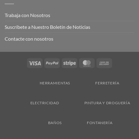
Trabaja con Nosotros
Suscríbete a Nuestro Boletín de Noticias
Contacte con nosotros
Visa
PayPal
Stripe
MasterCard
Cash
On
Delivery
HERRAMIENTAS
FERRETERÍA
ELECTRICIDAD
PINTURA Y DROGUERÍA
BAÑOS
FONTANERÍA